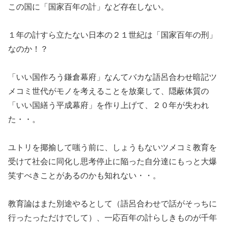
この国に「国家百年の計」など存在しない。
１年の計すら立たない日本の２１世紀は「国家百年の刑」
なのか！？
「いい国作ろう鎌倉幕府」なんてバカな語呂合わせ暗記ツ
メコミ世代がモノを考えることを放棄して、隠蔽体質の
「いい国繕う平成幕府」を作り上げて、２０年が失われ
た・・。
ユトリを揶揄して嗤う前に、しょうもないツメコミ教育を
受けて社会に同化し思考停止に陥った自分達にもっと大爆
笑すべきことがあるのかも知れない・・。
教育論はまた別途やるとして（語呂合わせで話がそっちに
行ったっただけでして）、一応百年の計らしきものが千年