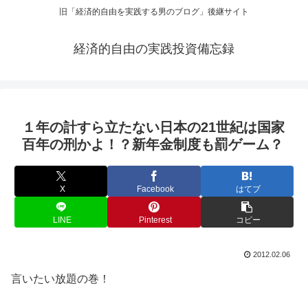
旧「経済的自由を実践する男のブログ」後継サイト
経済的自由の実践投資備忘録
１年の計すら立たない日本の21世紀は国家
百年の刑かよ！？新年金制度も罰ゲーム？
X
Facebook
はてブ
LINE
Pinterest
コピー
2012.02.06
言いたい放題の巻！