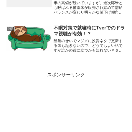
米の高値が続いていますが、進次郎米と
も呼ばれる備蓄米が販売され始めて需給
バランスが変わり明らかな値下げ傾向に
転じるかが注目されるところです。私は
グルメでないし舌が肥えていない自信は
あるのですが、正直言って備蓄米が自分
不眠対策で就寝時にTverでのドラ
雑談
感覚で不味いなら高値の新...
マ視聴が有効！？
酷暑のせいでマジメに投資ネタで更新す
る気も起きないので、どうでもよい話で
すが誰かの役に立つかも知れないネタ
を。私は寝つきが悪いです。床に入って
も１時間以上寝入らないことはザラにあ
ります。これに酷暑が加わると、更に寝
付けない、眠りが浅い、睡眠...
スポンサーリンク