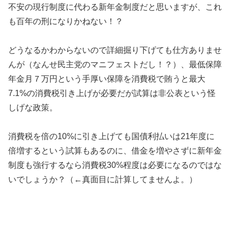
不安の現行制度に代わる新年金制度だと思いますが、これ
も百年の刑になりかねない！？
どうなるかわからないので詳細掘り下げても仕方ありませ
んが（なんせ民主党のマニフェストだし！？）、最低保障
年金月７万円という手厚い保障を消費税で賄うと最大
7.1%の消費税引き上げが必要だが試算は非公表という怪
しげな政策。
消費税を倍の10%に引き上げても国債利払いは21年度に
倍増するという試算もあるのに、借金を増やさずに新年金
制度も強行するなら消費税30%程度は必要になるのではな
いでしょうか？（←真面目に計算してませんよ。）