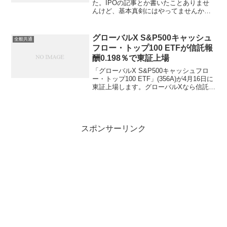
た。IPOの記事とか書いたことありませ
んけど、基本真剣にはやってませんから
書くこともなく。店頭証券とのお付き合
いもなく、IPOの為だけに多数の口座開
設するということもやってないのでそれ
グローバルX S&P500キャッシュ
全般共通
程当たりませんし緩...
フロー・トップ100 ETFが信託報
酬0.198％で東証上場
「グローバルX S&P500キャッシュフロ
ー・トップ100 ETF」(356A)が4月16日に
東証上場します。グローバルXなら信託報
酬0.3％程度かなと予想しましたが、少し
サプライズの税込0.198％で低廉な設定だ
と思います。対象指標は「S...
スポンサーリンク