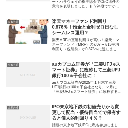
ー・ハサウェイの株主総会でCEO退任の
意向を表明しました。もう94歳ですから
ね、稀代の投資家かつカリスマ経営者の
頭と体が健康なうちに滞りなく次の体制
に引き継いで行く為にもう先延ばしでき
楽天マネーファンド利回り
全般共通
ない年齢だし、自然なタ...
0.876％！預金と金利ゼロ日なし
シームレス運用？
楽天MRFの直近利回りが高い！楽天・マ
ネーファンド（MRF）の7/07〜7/13平均
利回り（税引前）が0.876％に達しまし
た！普通預金ではトップレベルのauじぶ
ん銀行プレミアム金利優遇で0.75％（←
８月からの適用であり現状は0.65％）...
auカブコム証券が「三菱UFJ eス
全般共通
マート証券」に改称して三菱UFJ
銀行100％子会社に！
auカブコム証券が2025年１月末で三菱
UFJ銀行の100％子会社となり、２月に
「三菱UFJ eスマート証券」に改称する
（予定）と発表しました。KDDIとMUFG
がネット銀行（auじぶん銀行）とネット
証券（auカブコム）を互いに出資し合っ
IPO東京地下鉄の初値売りから変
全般共通
て...
更して配当・優待目当てで保有す
ると個人的利回り４％？
話題の東京地下鉄IPOに私も参加しまし