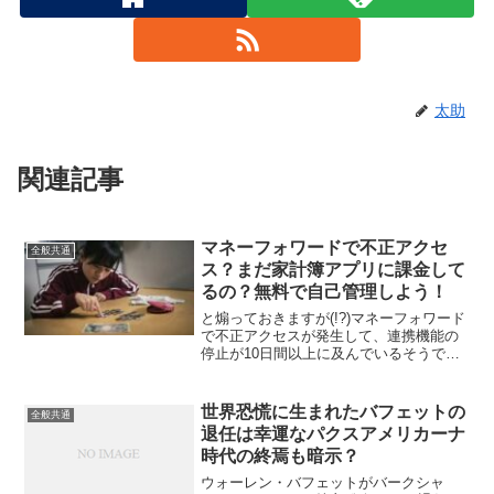
太助
関連記事
マネーフォワードで不正アクセ
全般共通
ス？まだ家計簿アプリに課金して
るの？無料で自己管理しよう！
と煽っておきますが(!?)マネーフォワード
で不正アクセスが発生して、連携機能の
停止が10日間以上に及んでいるそうです
ね。私は現状家計簿管理アプリ（ソフ
ト）等は使っていないので影響はありま
せんが、マネーフォワードって物凄く人
世界恐慌に生まれたバフェットの
全般共通
気がありますね。使...
退任は幸運なパクスアメリカーナ
時代の終焉も暗示？
ウォーレン・バフェットがバークシャ