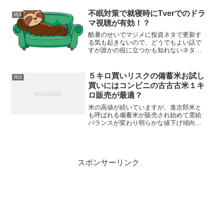
不眠対策で就寝時にTverでのドラ
雑談
マ視聴が有効！？
酷暑のせいでマジメに投資ネタで更新す
る気も起きないので、どうでもよい話で
すが誰かの役に立つかも知れないネタ
を。私は寝つきが悪いです。床に入って
も１時間以上寝入らないことはザラにあ
ります。これに酷暑が加わると、更に寝
５キロ買いリスクの備蓄米お試し
雑談
付けない、眠りが浅い、睡眠...
買いにはコンビニの古古古米１キ
ロ販売が最適？
米の高値が続いていますが、進次郎米と
も呼ばれる備蓄米が販売され始めて需給
バランスが変わり明らかな値下げ傾向に
転じるかが注目されるところです。私は
グルメでないし舌が肥えていない自信は
あるのですが、正直言って備蓄米が自分
感覚で不味いなら高値の新...
スポンサーリンク