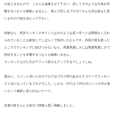
がありませんので、こちらも遠慮させて下さい。
決してそのような行為を非
難するつもりも御座いませんし、喜んで応じるブロガーさんも沢山居ると思
いますので他を当たって下さい。
何故なら、所詮ランキングポイントはそのような是々非々とは関係なく入れ
られていることは参加してしばらくで気付いたからです。
内容の質を競った
ところでランキングに結びつかないなら、馬鹿馬鹿しさには馬鹿馬鹿しさで
対抗することを非難するつもりも御座いません。
ランキング上げた方がアフィリ収入もアップするでしょうしね。
因みに、コメント頂いた方のブログはブログ村のあるカテゴリーでランキン
グ１位になっているブログでした。しかも、
OUT
より
IN
のポイントの方が多
いという滅多に見られないケース。
読者の皆さんにも役立つ情報と思い掲載しました。