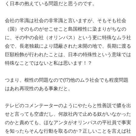
く日本の抱えている問題だと思うのです。
会社の常識は社会の非常識と言いますが、そもそも社会
（国）そのものがせこせこと島国根性に染まりがちなの
に、その中の会社（オリンパス）という更に特殊なムラ社
会で、長老独裁により隠蔽された未開の地で、長期に渡る
巨額粉飾が行われたことは、日本の特殊性という意味では
特殊なことではないと私は思います！？
つまり、根性の問題なので(!?)他のムラ社会でも程度問題
はあれ再現性のある事象だと。
テレビのコメンテーターのようにやたらと性善説で膿を出
せと言っても空虚だし、何故社内で止める奴がいなかった
のかと責めても、ほなアンタがオリンパスの平社員で事実
を知ったらそんな行動を取るのか？正しいことを言えば社