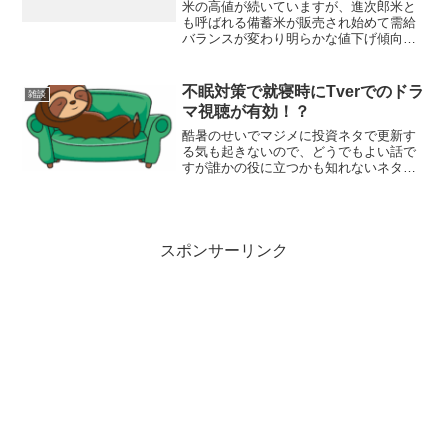
米の高値が続いていますが、進次郎米と
も呼ばれる備蓄米が販売され始めて需給
バランスが変わり明らかな値下げ傾向に
転じるかが注目されるところです。私は
グルメでないし舌が肥えていない自信は
あるのですが、正直言って備蓄米が自分
不眠対策で就寝時にTverでのドラ
雑談
感覚で不味いなら高値の新...
マ視聴が有効！？
酷暑のせいでマジメに投資ネタで更新す
る気も起きないので、どうでもよい話で
すが誰かの役に立つかも知れないネタ
を。私は寝つきが悪いです。床に入って
も１時間以上寝入らないことはザラにあ
ります。これに酷暑が加わると、更に寝
付けない、眠りが浅い、睡眠...
スポンサーリンク