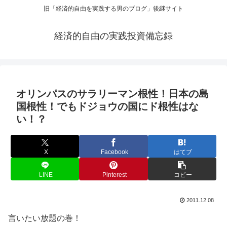
旧「経済的自由を実践する男のブログ」後継サイト
経済的自由の実践投資備忘録
オリンパスのサラリーマン根性！日本の島
国根性！でもドジョウの国にド根性はな
い！？
X
Facebook
はてブ
LINE
Pinterest
コピー
2011.12.08
言いたい放題の巻！