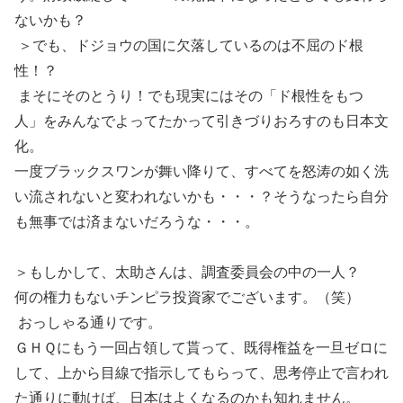
ないかも？
＞でも、ドジョウの国に欠落しているのは不屈のド根
性！？
まそにそのとうり！でも現実にはその「ド根性をもつ
人」をみんなでよってたかって引きづりおろすのも日本文
化。
一度ブラックスワンが舞い降りて、すべてを怒涛の如く洗
い流されないと変われないかも・・・？そうなったら自分
も無事では済まないだろうな・・・。
＞もしかして、太助さんは、調査委員会の中の一人？
何の権力もないチンピラ投資家でございます。（笑）
おっしゃる通りです。
ＧＨＱにもう一回占領して貰って、既得権益を一旦ゼロに
して、上から目線で指示してもらって、思考停止で言われ
た通りに動けば、日本はよくなるのかも知れません。