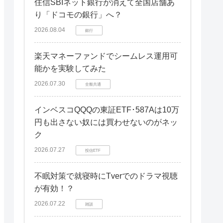
住信SBIネット銀行が消えて全国店舗あ
り「ドコモの銀行」へ？
2026.08.04
銀行
楽天マネーファンドでシームレス運用可
能かを実験してみた
2026.07.30
全般共通
インベスコQQQの東証ETF･587Aは10万
円も出さない奴には買わせないのがネッ
ク
2026.07.27
投信ETF
不眠対策で就寝時にTverでのドラマ視聴
が有効！？
2026.07.22
雑談