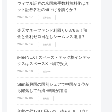
ウィブル証券の米国株手数料無料化はネ
ット証券各社の値下げを誘うか？
2026.07.17
証券会社
楽天マネーファンド利回り0.876％！預
金と金利ゼロ日なしシームレス運用？
2026.07.14
全般共通
iFreeNEXT スペース・テック株インデッ
クスはスペースX上場で投入
2026.07.10
投信ETF
Slim新興国の国別シェアで中国が１位か
ら陥落して台湾･韓国が躍進
2026.07.06
新興国
年収の壁178万円への上積み引き上げは