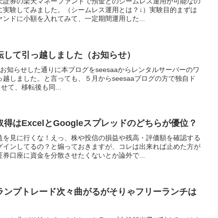
天証券の楽天マネーファンドで預金とのシームレス運用が可能なの
に実験してみました。（シームレス運用とは？↓）実験目的まずは
ンドに小額を入れてみて、一定期間運用した...
転して引っ越しました（お知らせ）
お知らせした通りに本ブログをseesaaからレンタルサーバーのワ
越しました。と言っても、５月からseesaaブログの方で独自ド
用させて、移転後も同...
はExcelとGoogleスプレッドのどちらが優位？
益を見に行くな！えっ、株や投信の損益や残高・評価額を確認する
グインしてるの？と煽っておきますが、コレは出来れば止めた方が
券口座に資金を分散させたくないとか論外で...
ランプトレード次々曲がるがそりゃフリーランチは