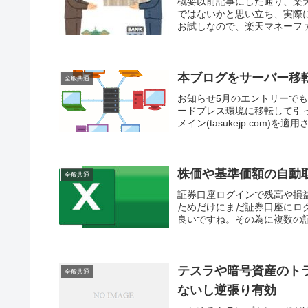
概要以前記事にした通り、楽
ではないかと思い立ち、実際
お試しなので、楽天マネーファ
本ブログをサーバー移
全般共通
お知らせ5月のエントリーでも
ードプレス環境に移転して引っ
メイン(tasukejp.com)を適
株価や基準価額の自動取得
全般共通
証券口座ログインで残高や損
ためだけにまだ証券口座にロ
良いですね。その為に複数の証
テスラや暗号資産のト
全般共通
ないし逆張り有効