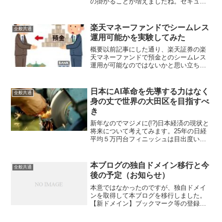
の掛かることが増えましたね。セキュリ
ティと利便性はこちらを立てればあちら
が立たずなので仕方ないと思いつつ、も
う少しなんとかならないのかと思うこと
楽天マネーファンドでシームレス
全般共通
も多々。私の場合は特に面...
運用可能かを実験してみた
概要以前記事にした通り、楽天証券の楽
天マネーファンドで預金とのシームレス
運用が可能なのではないかと思い立ち、
実際に実験してみました。（シームレス
運用とは？↓）実験目的まずはお試しなの
で、楽天マネーファンドに小額を入れて
日本にAI革命を先導する力はなく
全般共通
みて、一定期間運用した...
身の丈で世界の大田区を目指すべ
き
新年なのでマジメに(!?)日本経済の現状と
将来について考えてみます。25年の日経
平均５万円台フィニッシュは目出度い！
25年の年初に４万円前後で始まった日経
平均は10月末に5万２千円台の高値を付け
た後に停滞したものの、大納会では５万
本ブログの独自ドメイン移行と今
全般共通
円台を回復...
後の予定（お知らせ）
本意ではなかったのですが、独自ドメイ
ンを取得して本ブログを移行しました。
【新ドメイン】ブックマーク等の登録が
以前のURLになっている場合はお手数で
すが変更をお願いします。こいつはURL