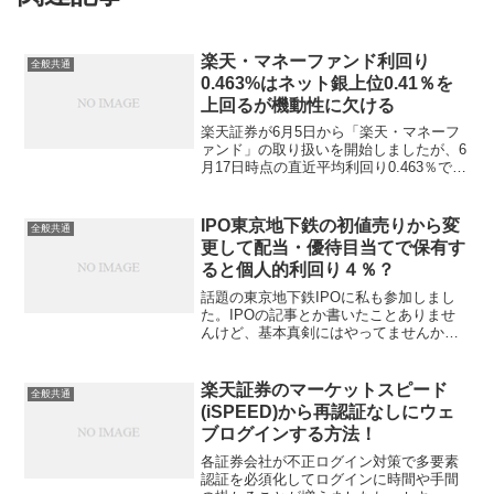
楽天・マネーファンド利回り
全般共通
0.463%はネット銀上位0.41％を
上回るが機動性に欠ける
楽天証券が6月5日から「楽天・マネーフ
ァンド」の取り扱いを開始しましたが、6
月17日時点の直近平均利回り0.463％で、
ネット銀行条件上位の普通預金0.41％を
上回る高金利となっています。元本保証
はないもののMRFであり、金利が高いな
IPO東京地下鉄の初値売りから変
全般共通
ら当座...
更して配当・優待目当てで保有す
ると個人的利回り４％？
話題の東京地下鉄IPOに私も参加しまし
た。IPOの記事とか書いたことありませ
んけど、基本真剣にはやってませんから
書くこともなく。店頭証券とのお付き合
いもなく、IPOの為だけに多数の口座開
設するということもやってないのでそれ
楽天証券のマーケットスピード
全般共通
程当たりませんし緩...
(iSPEED)から再認証なしにウェ
ブログインする方法！
各証券会社が不正ログイン対策で多要素
認証を必須化してログインに時間や手間