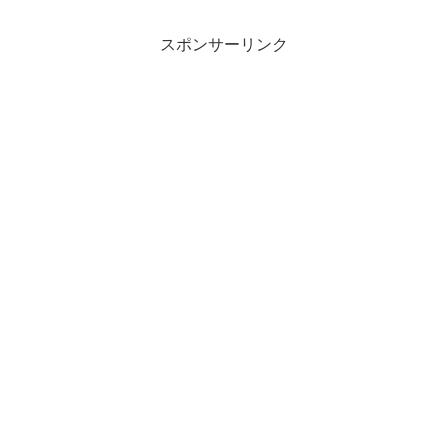
をコロコロ変えて何がしたいのか？と疑
問や混乱の人もいるか...
スポンサーリンク