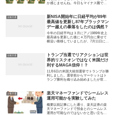
か感じませんね。今日もマイナス圏で始
まったものの午前11時台ではプラス圏に
転じています。昨日の米株３指数は揃っ
て１％超の下落だったにも関わら
新NISA開始年に日経平均が89年
全般共通
ず・・。自民大勝が予想される...
最高値を更新し87年ブラックマン
デー越えの暴落をしたのは偶然？
今年の日経平均は３月にアノ1989年史上
最高値を更新した後に４万円台に乗せて
横這い推移していましたが、7月11日に終
値で42,246円の最高値を付けました。し
かし、そこから下落に転じて8月5日には
１日でなんと▲12.6％下げて1987年ブ
トランプ当選でリアクションは世
全般共通
ラ...
界的リスクオンではなく米国だけ
利するMAGA信仰！？
11月6日の米国大統領選挙でトランプが勝
利しました。選挙前からマーケットはト
ランプ勝利を織り込み始めましたが世論
調査では拮抗していたので、東京時間で
開票が進んでトランプ有利がよりハッキ
リ見えるごとに日経平均は上値を追う展
楽天マネーファンドでシームレス
全般共通
開となりました。トラ...
運用可能かを実験してみた
概要以前記事にした通り、楽天証券の楽
天マネーファンドで預金とのシームレス
運用が可能なのではないかと思い立ち、