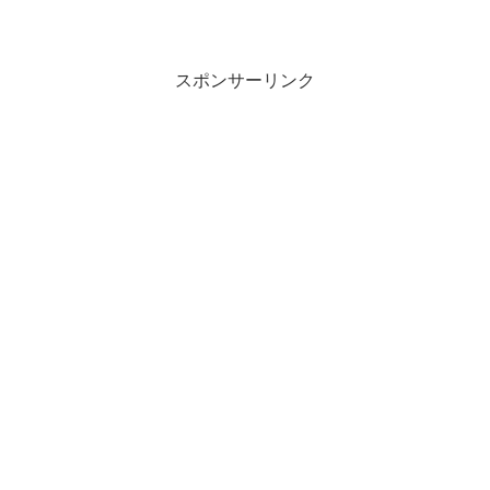
実際に実験してみました。（シームレス
運用とは？↓）実験目的まずはお試しなの
で、楽天マネーファンドに小額を入れて
みて、一定期間運用した...
スポンサーリンク