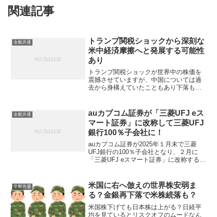
関連記事
トランプ関税ショックから深刻な
全般共通
米中経済摩擦へと発展する可能性
あり
トランプ関税ショックが世界中の株価を
震撼させていますが、中国については過
去から身構えていたこともあり下落も小
幅だったのですが、米国に対して同率の
報復関税発動を発表すると週明けの香港
ハンセン指数はなんと13.2％も下落して
auカブコム証券が「三菱UFJ eス
全般共通
結局世界同時大株安に...
マート証券」に改称して三菱UFJ
銀行100％子会社に！
auカブコム証券が2025年１月末で三菱
UFJ銀行の100％子会社となり、２月に
「三菱UFJ eスマート証券」に改称する
（予定）と発表しました。KDDIとMUFG
がネット銀行（auじぶん銀行）とネット
証券（auカブコム）を互いに出資し合っ
米国に右へ倣えの世界株安弱ま
全般共通
て...
る？金銀再下落で米株続落も？
米国株下げても日本株は上がる？日経平
均を見ているとリスクオフのムードなん