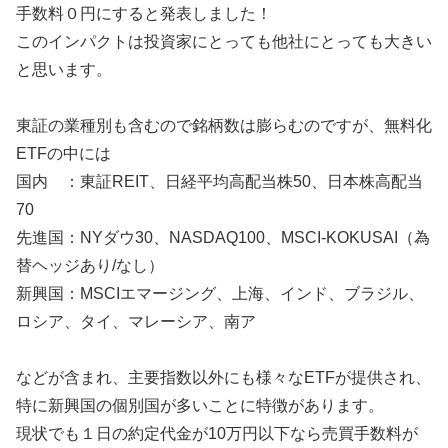
手数料０円にすると発表しました！
このインパクトは投資家にとっても他社にとっても大きい
と思います。
東証の業種別も含むので銘柄数は膨らむのですが、無料化
ETFの中には
国内 ：東証REIT、日経平均高配当株50、日本株高配当
70
先進国：NYダウ30、NASDAQ100、MSCI-KOKUSAI（為
替ヘッジあり/なし）
新興国：MSCIエマージング、上海、インド、ブラジル、
ロシア、タイ、マレーシア、南ア
などが含まれ、主要指数以外にも様々なETFが提供され、
特に新興国の個別国が多いことに特徴があります。
現状でも１日の約定代金が10万円以下なら売買手数料が