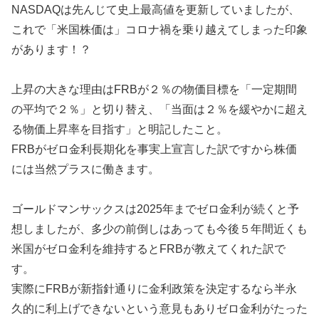
NASDAQは先んじて史上最高値を更新していましたが、
これで「米国株価は」コロナ禍を乗り越えてしまった印象
があります！？
上昇の大きな理由はFRBが２％の物価目標を「一定期間
の平均で２％」と切り替え、「当面は２％を緩やかに超え
る物価上昇率を目指す」と明記したこと。
FRBがゼロ金利長期化を事実上宣言した訳ですから株価
には当然プラスに働きます。
ゴールドマンサックスは2025年までゼロ金利が続くと予
想しましたが、多少の前倒しはあっても今後５年間近くも
米国がゼロ金利を維持するとFRBが教えてくれた訳で
す。
実際にFRBが新指針通りに金利政策を決定するなら半永
久的に利上げできないという意見もありゼロ金利がたった