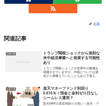
太助
関連記事
トランプ関税ショックから深刻な
全般共通
米中経済摩擦へと発展する可能性
あり
トランプ関税ショックが世界中の株価を
震撼させていますが、中国については過
去から身構えていたこともあり下落も小
幅だったのですが、米国に対して同率の
報復関税発動を発表すると週明けの香港
ハンセン指数はなんと13.2％も下落して
楽天マネーファンド利回り
全般共通
結局世界同時大株安に...
0.876％！預金と金利ゼロ日なし
シームレス運用？
楽天MRFの直近利回りが高い！楽天・マ