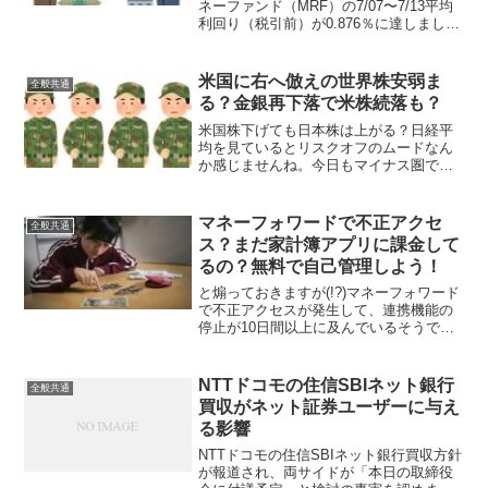
ネーファンド（MRF）の7/07〜7/13平均
利回り（税引前）が0.876％に達しまし
た！普通預金ではトップレベルのauじぶ
ん銀行プレミアム金利優遇で0.75％（←
８月からの適用であり現状は0.65％）...
米国に右へ倣えの世界株安弱ま
全般共通
る？金銀再下落で米株続落も？
米国株下げても日本株は上がる？日経平
均を見ているとリスクオフのムードなん
か感じませんね。今日もマイナス圏で始
まったものの午前11時台ではプラス圏に
転じています。昨日の米株３指数は揃っ
て１％超の下落だったにも関わら
マネーフォワードで不正アクセ
全般共通
ず・・。自民大勝が予想される...
ス？まだ家計簿アプリに課金して
るの？無料で自己管理しよう！
と煽っておきますが(!?)マネーフォワード
で不正アクセスが発生して、連携機能の
停止が10日間以上に及んでいるそうです
ね。私は現状家計簿管理アプリ（ソフ
ト）等は使っていないので影響はありま
せんが、マネーフォワードって物凄く人
NTTドコモの住信SBIネット銀行
全般共通
気がありますね。使...
買収がネット証券ユーザーに与え
る影響
NTTドコモの住信SBIネット銀行買収方針
が報道され、両サイドが「本日の取締役