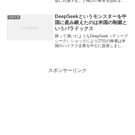
会に付議予定」と検討の事実を認めまし
た。SBIホールディングスの持ち分34％
は全てドコモに譲渡して、三井住友銀行
は持ち分34％を今後も維持して、残りを
DeepSeekというモンスターを中
全般共通
TOBで取得...
国に産み鍛えたのは米国の制裁と
いうパラドックス
降って湧いたようなDeepSeek（ディープ
シーク）ショックにより27日の株価は米
国のハイテク企業を中心に急落しまし
た。話を盛っている部分があるかないか
はわかり兼ねますが、米国テック企業の
1/10未満の開発コストで米国最先端AIモ
デルを上回...
スポンサーリンク