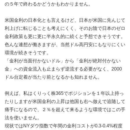
の５年で終わるかどうかもわかりません。
米国金利の日本化とも言えるけど、日本が米国に先んじて
利上げに転じることも考えにくく、そのお陰で日本のゼロ
金利政策も更に更に半永久的に続くと予想できそうです。
色んな連想が働きますが、当然ドル高円安にもなりにくい
環境が続きそうです。
「金利が当面付かないドル」から「金利が絶対付かない
金」への資金流入も止まらず逆流する必要がなく、2000
ドル台定着が当たり前となるかも知れません。
例えば、私はくりっく株365でポジションを１年以上持っ
たりしますが米国金利の上昇は他国も右へ倣えで追随して
痛手になるので、２％を超えて来るような環境ではこの手
法を使いません。
現状ではNYダウ指数で年間の金利コストが0.3-0.4%程度