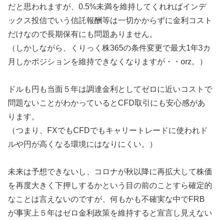
だと思われますが、0.5%未満を維持してくれればインデ
ックス投信でいう信託報酬等は一切かからずに金利コスト
だけなので長期保有にも問題ありません。
（しかしながら、くりっく株365の条件変更で最大1年3カ
月しかポジションを維持できなくなりますが・・orz。）
ドルも円も当面５年は調達金利としてゼロに近いコストで
問題ないことがわかっているとCFD取引にも安心感があ
ります。
（つまり、FXでもCFDでもキャリートレードに使われド
ルや円が高くなる環境にはなりにくい。）
未来は予想できないし、コロナが秋以降に再拡大して株価
を再度大きく下押しするかという目の前のことすら確定的
なことは言えないのですが、何もかも不確実な中でFRB
が事実上５年はゼロ金利政策を維持すると宣言し見えない