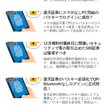
りますが、国内株式取引手数料を無料化
する予定と公表しました！これは私には
かなりのサプライズでしたね。SBI証券と
楽天証券にスマホなしPC完結の
証券会社
楽天証券に何...
パスキーでログインに成功？
スマホ認証不要でPCからパスキーログイ
ンする方法を２つ発見！楽天証券はパス
キー利用にQRコード読み取りでのスマホ
認証を必須としているので煩わしく、パ
スワード・絵文字認証を継続していまし
た。少し時間が経ったのでガチガチ縛り
12月権利付最終日に間違いセキュ
証券会社
が改善されているかと...
リティで客の取引止めたSBI証券
は猛省すべき
経緯12月26日が権利付最終日だったの
で、最後の損益出し微調整を行おうとし
ました。微調整なので数千円の損益で税
金ベースでは数百円レベルの話です。売
り対象の銘柄はSBI証券で保有していまし
た。何が起こったか？いつもの自宅ノー
楽天証券がパスキー必須化でQR･
証券会社
トPCでいつものO...
Bluetoothなしログインに正式対
応！
楽天証券の面倒なパスキー認証にとても
重要なアップデートがありました！6月以
降にパスキー認証を必須化！現在はパス
キー認証とパスワード認証を利用者の意