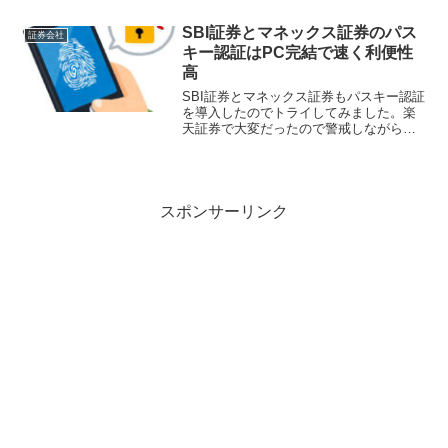
志で選択できますが、2026年6月以降順次
ログイン時のパスキー認証を必須化する
SBI証券とマネックス証券のパス
証券会社
予定となっていま...
キー認証はPC完結で速く利便性
高
SBI証券とマネックス証券もパスキー認証
を導入したのでトライしてみました。楽
天証券で大変だったので警戒しながらや
ったのですが、結論から言うと、控えめ
に言って両社のパスキー認証は素晴らし
い！パスキー認証には３ルートの選択
可！マネックス証券の説...
スポンサーリンク