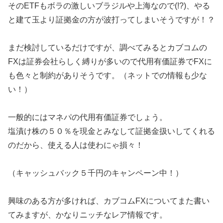
そのETFもボラの激しいブラジルや上海なので(!?)、やる
と建て玉より証拠金の方が波打ってしまいそうですが！？
まだ検討しているだけですが、調べてみるとカブコムの
FXは証券会社らしく縛りが多いので代用有価証券でFXに
も色々と制約がありそうです。（ネットでの情報も少な
い！）
一般的にはマネパの代用有価証券でしょう。
塩漬け株の５０％を現金とみなして証拠金扱いしてくれる
のだから、使える人は使わにゃ損々！
（キャッシュバック５千円のキャンペーン中！）
興味のある方が多ければ、カブコムFXについてまた書い
てみますが、かなりニッチなレア情報です。