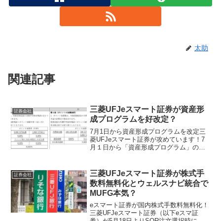
太助
関連記事
三菱UFJeスマート証券が資産形
証券会社
成プログラムを好改定？
7月1日から資産形成プログラムを改定三
菱UFJeスマート証券が攻めています！7
月１日から「資産形成プログラム」の
Pontaポイント還元率を引き上げると発表
しました！私が見たところ、一部の層に
とっては逆に改悪となるような内容も含
三菱UFJeスマート証券が株式手
証券会社
まれているし、...
数料無料化とウェルスナビ統合で
MUFG本気？
eスマート証券が国内株式手数料無料化！
三菱UFJeスマート証券（以下eスマ証
券）が5月18日よりSOR注文選択時に限