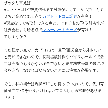
ザックリ言えば、
●ETF・REITや投資信託まで対象が広くて、かつ掛目も７
０％と高めである点で
カブドットコム証券
が有利！
●現金なしでも取引できる点と、そもそものFX取引条件が
証券会社より勝る点で
マネーパートナーズ
が有利！
でしょうか？
また細かい点で、カブコムは一旦FX証拠金から外さない
と売却できないので、長期塩漬け株やバイ＆ホールドで数
年は売るつもりがない場合でないと結局株式売却の際に現
金を充当しなければならないことには注意が必要です。
でも、私の場合は現状ETFしか持っていないので、代用有
価証券でFXをやりたければカブコムしか選択肢がありま
せん！