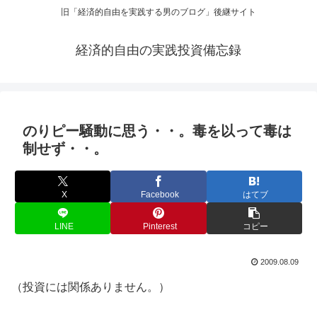
旧「経済的自由を実践する男のブログ」後継サイト
経済的自由の実践投資備忘録
のりピー騒動に思う・・。毒を以って毒は
制せず・・。
X
Facebook
はてブ
LINE
Pinterest
コピー
2009.08.09
（投資には関係ありません。）