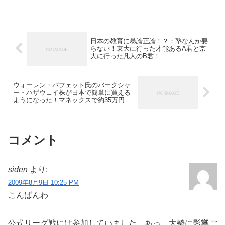
日本の教育に暴論正論！？：塾なんか要
らない！東大に行った才能あるA君と京
大に行った凡人のB君！
ウォーレン・バフェット氏のバークシャ
ー・ハザウェイ株が日本で簡単に買える
ようになった！マネックスで約35万円か
ら！
コメント
siden
より:
2009年8月9日 10:25 PM
こんばんわ
公式リーグ戦には参加していました。あっ、大勢に影響ご