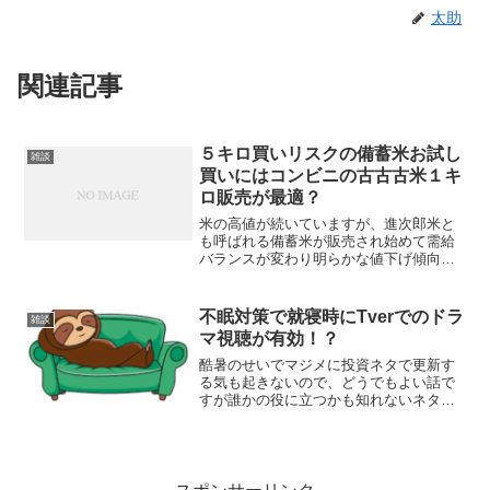
太助
関連記事
５キロ買いリスクの備蓄米お試し
雑談
買いにはコンビニの古古古米１キ
ロ販売が最適？
米の高値が続いていますが、進次郎米と
も呼ばれる備蓄米が販売され始めて需給
バランスが変わり明らかな値下げ傾向に
転じるかが注目されるところです。私は
グルメでないし舌が肥えていない自信は
あるのですが、正直言って備蓄米が自分
不眠対策で就寝時にTverでのドラ
雑談
感覚で不味いなら高値の新...
マ視聴が有効！？
酷暑のせいでマジメに投資ネタで更新す
る気も起きないので、どうでもよい話で
すが誰かの役に立つかも知れないネタ
を。私は寝つきが悪いです。床に入って
も１時間以上寝入らないことはザラにあ
ります。これに酷暑が加わると、更に寝
付けない、眠りが浅い、睡眠...