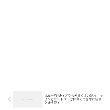
日経平均もNYダウも仲良く１万割れ！キ
リンとサントリーは仲良くできずに統合
交渉決裂！？