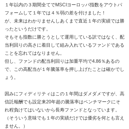
１年以内の３期間全てでMSCIヨーロッパ指数をアウトパ
フォームして１年では４％弱の差を付けました！
が、未来はわかりませんしあくまで直近１年の実績では勝
ったというだけです。
そもそも指数に勝とうとして運用している訳ではなく、配
当利回りの高さに着目して組み入れているファンドである
ことを忘れてはなりません。
但し、ファンドの配当利回りは加重平均で4.86％あるの
で、この高配当が１年騰落率を押し上げたことは確かでし
ょう。
因みにフィディリティはこの１年間はダメダメですが、高
信託報酬でも設定来20年超の騰落率はベンチマークにそ
れ程負けてはいないから長寿ファンドとなっています。
（そういう意味でも１年の実績だけでは優劣を何とも言え
ません。）