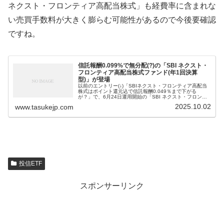
ネクスト・フロンティア高配当株式」も経費率に含まれな
い売買手数料が大きく膨らむ可能性があるので今後要確認
ですね。
信託報酬0.099%で無分配(?)の「SBI ネクスト・
フロンティア高配当株式ファンド(年1回決算
型)」が登場
以前のエントリー(↓)「SBIネクスト・フロンティア高配当
株式はポイント還元込で信託報酬0.049％まで下がる
が？」で、6月24日運用開始の「SBI ネクスト・フロンテ
ィア高配当株式ファンド（年４回決算型）」を紹介したの
2025.10.02
www.tasukejp.com
ですが、その中で「新...
投信ETF
スポンサーリンク