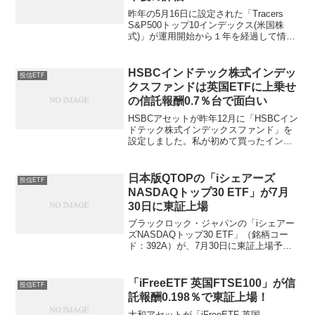
昨年の5月16日に設定された「Tracers
S&P500トップ10インデックス(米国株
式)」が運用開始から１年を経過して情報
も揃って来たので評価してみましょう。
【年に1度の銘柄入替】トップ10銘柄の見
直しが6月20日に行われた結果、イーラ...
HSBCインドテック株式インデッ
投信ETF
クスファンドは英国ETFに上乗せ
の信託報酬0.7％台で面白い
HSBCアセットが昨年12月に「HSBCイン
ドテック株式インデックスファンド」を
設定しました。私が初めて買ったインド
投信は「HSBCインドオープン」です
が、信託報酬は年２％越えのアクティブ
投信でした。（商品は今も元気に運用を
日本版QTOPの「iシェアーズ
投信ETF
続けています。）...
NASDAQトップ30 ETF」が7月
30日に東証上場
ブラックロック・ジャパンの「iシェアー
ズNASDAQトップ30 ETF」（銘柄コー
ド：392A）が、7月30日に東証上場予定
です！連動するNASDAQ 100 トップ 30
指数（税引後配当込み、国内投信用、円
建て）はNASDAQ100構成...
「iFreeETF 英国FTSE100」が信
投信ETF
託報酬0.198％で東証上場！
大和アセットが「iFreeETF 英国