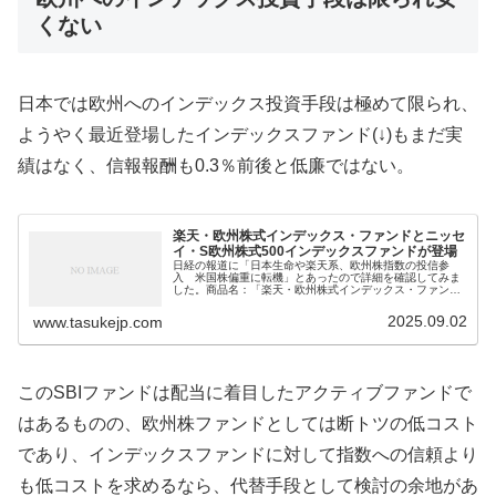
くない
日本では欧州へのインデックス投資手段は極めて限られ、
ようやく最近登場したインデックスファンド(↓)もまだ実
績はなく、信報報酬も0.3％前後と低廉ではない。
楽天・欧州株式インデックス・ファンドとニッセ
イ・S欧州株式500インデックスファンドが登場
日経の報道に「日本生命や楽天系、欧州株指数の投信参
入 米国株偏重に転機」とあったので詳細を確認してみま
した。商品名：「楽天・欧州株式インデックス・ファン
ド」委託会社：楽天投信投資顧問設定日：2025年8月14日
信託報酬：0.308％（税込）...
2025.09.02
www.tasukejp.com
このSBIファンドは配当に着目したアクティブファンドで
はあるものの、欧州株ファンドとしては断トツの低コスト
であり、インデックスファンドに対して指数への信頼より
も低コストを求めるなら、代替手段として検討の余地があ