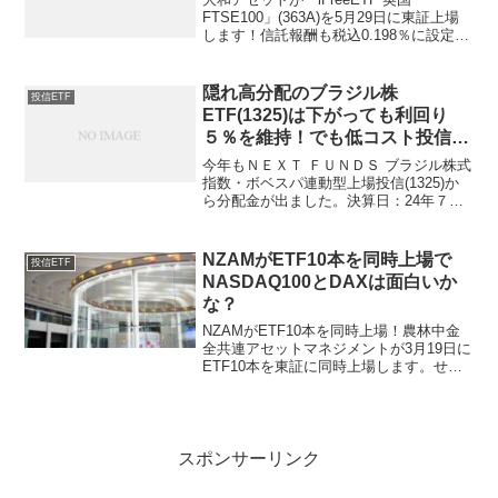
FTSE100」(363A)を5月29日に東証上場
します！信託報酬も税込0.198％に設定さ
れ、日米を除く単国の株価指数連動とし
ては充分に低廉ですね。「東証で唯一の
英国株ETF」！と謳いますが、嘘では
隠れ高分配のブラジル株
投信ETF
な...
ETF(1325)は下がっても利回り
５％を維持！でも低コスト投信に
期待！
今年もＮＥＸＴ ＦＵＮＤＳ ブラジル株式
指数・ボベスパ連動型上場投信(1325)か
ら分配金が出ました。決算日：24年７月8
日 1012円（100口あたり）分配金利回
りは分母に持って来る株価によって変動
してしまいますが、直近の9月12日終値
NZAMがETF10本を同時上場で
投信ETF
で...
NASDAQ100とDAXは面白いか
な？
NZAMがETF10本を同時上場！農林中⾦
全共連アセットマネジメントが3月19日に
ETF10本を東証に同時上場します。せい
の、ドーン！コード ETF名
称 信
託報酬率530A NZAM 上場投信 東...
スポンサーリンク