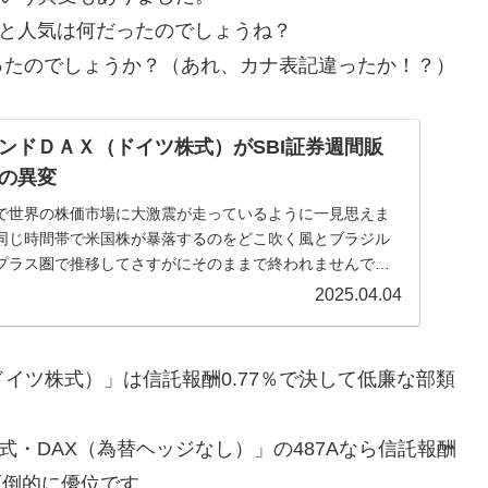
いと人気は何だったのでしょうね？
ったのでしょうか？（あれ、カナ表記違ったか！？）
ンドＤＡＸ（ドイツ株式）がSBI証券週間販
の異変
で世界の株価市場に大激震が走っているように一見思えま
同じ時間帯で米国株が暴落するのをどこ吹く風とブラジル
プラス圏で推移してさすがにそのままで終われませんでし
.
2025.04.04
イツ株式）」は信託報酬0.77％で決して低廉な部類
株式・DAX（為替ヘッジなし）」の487Aなら信託報酬
で圧倒的に優位です。