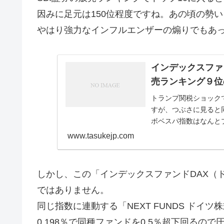
因みに足元は150位程度ですね。あの頃の勢
やはり強力なインフルエンザーの煽りでもあ
インデックスファ
売ランキング９位
トランプ関税ショック
すが、つぶさに見ると
ボベスパ指数はなんと
たが、▲0.04％の下落..
www.tasukejp.com
しかし、この「インデックスファンドDAX（ド
ではありません。
同じ指数に連動する「NEXT FUNDS ドイツ
0.198％で同種ファンドを0.5％超下回るの