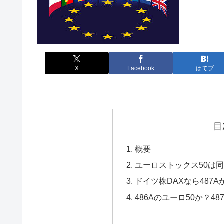
X
Facebook
はてブ
目
概要
ユーロストックス50は同
ドイツ株DAXなら487
486Aのユーロ50か？4