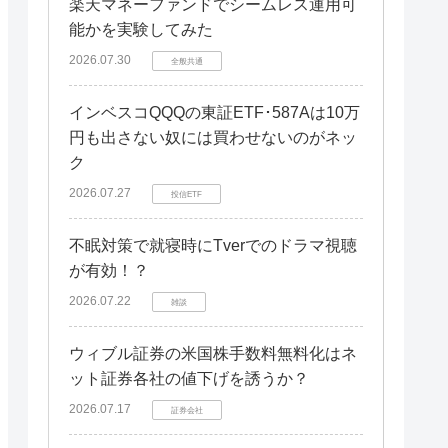
楽天マネーファンドでシームレス運用可
能かを実験してみた
2026.07.30
全般共通
インベスコQQQの東証ETF･587Aは10万
円も出さない奴には買わせないのがネッ
ク
2026.07.27
投信ETF
不眠対策で就寝時にTverでのドラマ視聴
が有効！？
2026.07.22
雑談
ウィブル証券の米国株手数料無料化はネ
ット証券各社の値下げを誘うか？
2026.07.17
証券会社