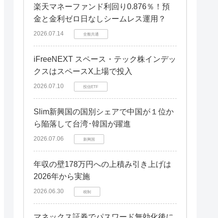
楽天マネーファンド利回り0.876％！預
金と金利ゼロ日なしシームレス運用？
2026.07.14
全般共通
iFreeNEXT スペース・テック株インデッ
クスはスペースX上場で投入
2026.07.10
投信ETF
Slim新興国の国別シェアで中国が１位か
ら陥落して台湾･韓国が躍進
2026.07.06
新興国
年収の壁178万円への上積み引き上げは
2026年から実施
2026.06.30
税制
マネックス証券でパスワード無効化後に