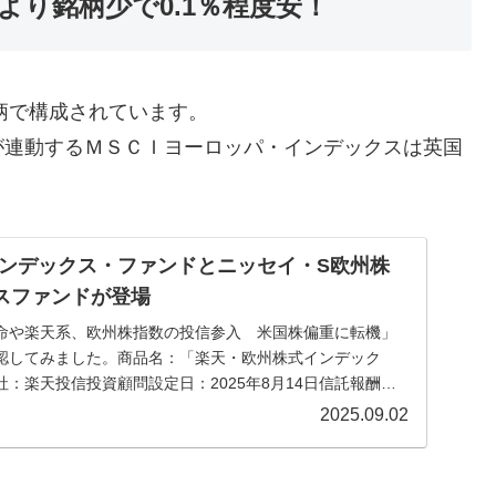
より銘柄少で0.1％程度安！
銘柄で構成されています。
が連動するＭＳＣＩヨーロッパ・インデックスは英国
ンデックス・ファンドとニッセイ・S欧州株
クスファンドが登場
命や楽天系、欧州株指数の投信参入 米国株偏重に転機」
認してみました。商品名：「楽天・欧州株式インデック
：楽天投信投資顧問設定日：2025年8月14日信託報酬：
2025.09.02