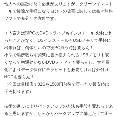
他人への拡散は防ぐ必要がありますが、クリーンインスト
ールで掃除が手軽になり自分への被害に関しては益々無料
ソフトで充分との方針です。
そう言えば現PCのDVDドライブもインストール以外に使
ったことがなく、OSインストールもUSBメモリで手軽に
出来れば、勿体ないので次PC買う時は要らん！
小型で場所取らず頻繁に書き換えられるUSBメモリも安
くなって融通効かないDVDメディアも要らんし、大容量
化によりデータ保存にテラビットも必要なければ外付け
HDDも要らん！
（今回は量販店で32Gを1500円前後で買ったが最安値は
千円切ります）
技術の進歩によりバックアップの方法も手段も変わって来
ると思いますが、しっかりバックアップに備えた上で困っ