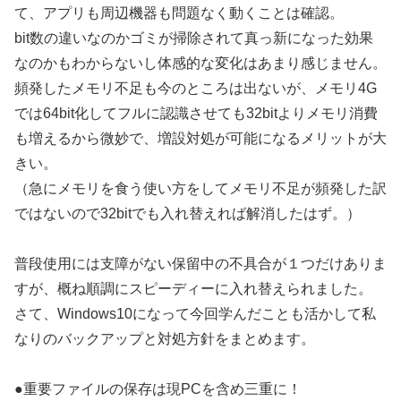
て、アプリも周辺機器も問題なく動くことは確認。
bit数の違いなのかゴミが掃除されて真っ新になった効果
なのかもわからないし体感的な変化はあまり感じません。
頻発したメモリ不足も今のところは出ないが、メモリ4G
では64bit化してフルに認識させても32bitよりメモリ消費
も増えるから微妙で、増設対処が可能になるメリットが大
きい。
（急にメモリを食う使い方をしてメモリ不足が頻発した訳
ではないので32bitでも入れ替えれば解消したはず。）
普段使用には支障がない保留中の不具合が１つだけありま
すが、概ね順調にスピーディーに入れ替えられました。
さて、Windows10になって今回学んだことも活かして私
なりのバックアップと対処方針をまとめます。
●重要ファイルの保存は現PCを含め三重に！