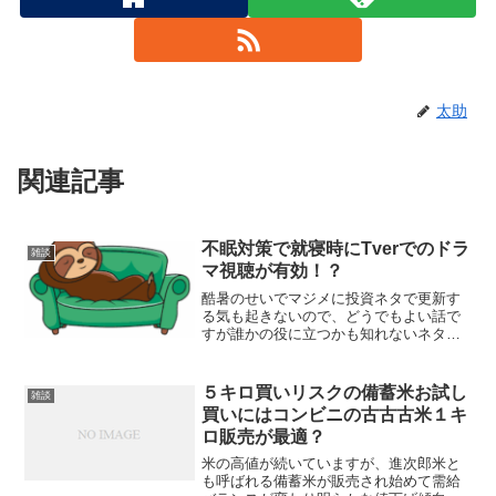
太助
関連記事
不眠対策で就寝時にTverでのドラ
雑談
マ視聴が有効！？
酷暑のせいでマジメに投資ネタで更新す
る気も起きないので、どうでもよい話で
すが誰かの役に立つかも知れないネタ
を。私は寝つきが悪いです。床に入って
も１時間以上寝入らないことはザラにあ
ります。これに酷暑が加わると、更に寝
５キロ買いリスクの備蓄米お試し
雑談
付けない、眠りが浅い、睡眠...
買いにはコンビニの古古古米１キ
ロ販売が最適？
米の高値が続いていますが、進次郎米と
も呼ばれる備蓄米が販売され始めて需給