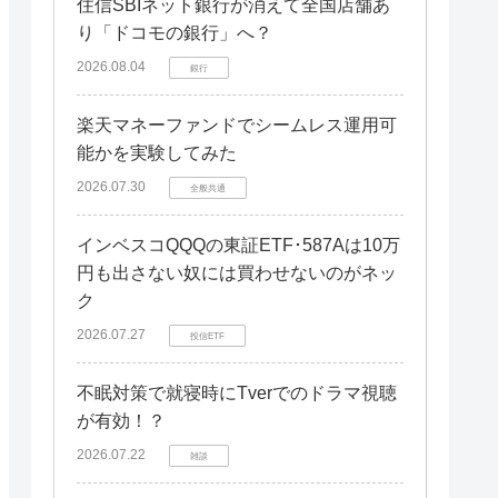
住信SBIネット銀行が消えて全国店舗あ
り「ドコモの銀行」へ？
2026.08.04
銀行
楽天マネーファンドでシームレス運用可
能かを実験してみた
2026.07.30
全般共通
インベスコQQQの東証ETF･587Aは10万
円も出さない奴には買わせないのがネッ
ク
2026.07.27
投信ETF
不眠対策で就寝時にTverでのドラマ視聴
が有効！？
2026.07.22
雑談