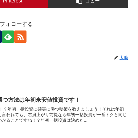
Pinterest
コピー
フォローする
太助
勝つ方法は年初来安値投資です！
資！？年初一括投資に確実に勝つ秘策を教えましょう！それは年初
と言われても、右肩上がり前提なら年初一括投資が一番トクと同じ
かることですね！？年初一括投資は決めた...