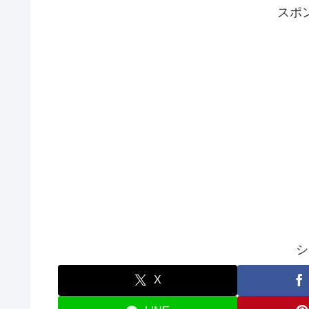
スポ
シ
X