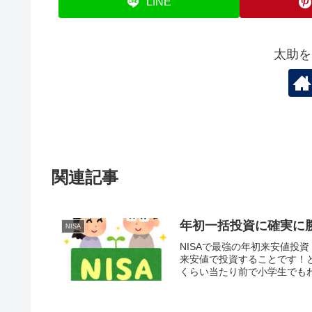
LINE
太助を
関連記事
年初一括投資に確実に
NISA
NISAで最強の年初来安値投
来安値で投資することです！
くらい当たり前で小学生でもわ