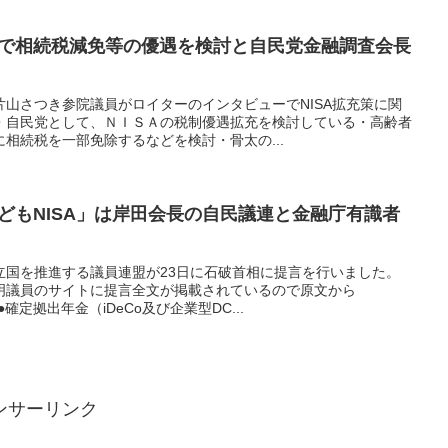
有で相続税減免等の優遇を検討と自民党金融調査会長
山さつき参院議員がロイターのインタビューでNISA拡充策に関
・自民党として、ＮＩＳＡの税制優遇拡充を検討している・高齢者
相続税を一部免除するなどを検討・骨太の...
こどもNISA」は岸田会長の自民議連と金融庁有識者
立国を推進する議員連盟が23日に石破首相に提言を行いました。
明議員のサイトに提言全文が掲載されているので原文から
。●確定拠出年金（iDeCo及び企業型DC...
ンサーリンク