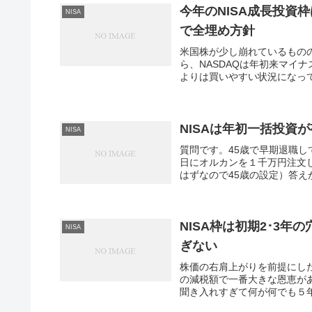
今年のNISA成長投資枠
NISA
で全埋め方針
米国株が少し崩れているもの
ら、NASDAQは年初来マイ
よりは買いやすい状況になって来
NISAは年初一括投資
NISA
質問です。45歳で早期退職
日にオルカンを１千万円注文し
はずなので45歳の設定）答え
NISA枠は初期2･3年
NISA
ぎない
株価の右肩上がりを前提にした
の減税額で一番大きな恩恵が
聞き入れすぎて何が何でも５年で