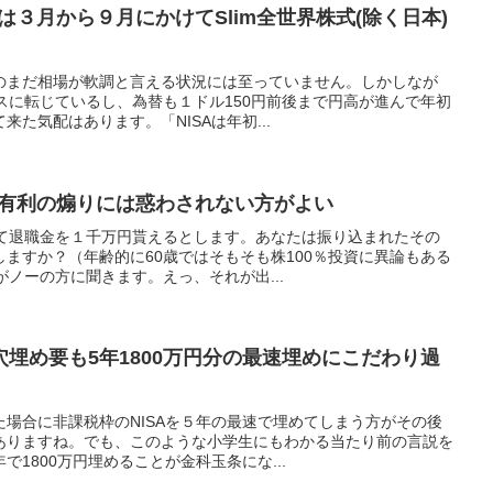
は３月から９月にかけてSlim全世界株式(除く日本)
のまだ相場が軟調と言える状況には至っていません。しかしなが
ナスに転じているし、為替も１ドル150円前後まで円高が進んで年初
た気配はあります。「NISAは年初...
が有利の煽りには惑わされない方がよい
して退職金を１千万円貰えるとします。あなたは振り込まれたその
ますか？（年齢的に60歳ではそもそも株100％投資に異論もある
がノーの方に聞きます。えっ、それが出...
の穴埋め要も5年1800万円分の最速埋めにこだわり過
場合に非課税枠のNISAを５年の最速で埋めてしまう方がその後
ありますね。でも、このような小学生にもわかる当たり前の言説を
1800万円埋めることが金科玉条にな...