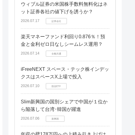
ウィブル証券の米国株手数料無料化はネ
ット証券各社の値下げを誘うか？
2026.07.17
証券会社
楽天マネーファンド利回り0.876％！預
金と金利ゼロ日なしシームレス運用？
2026.07.14
全般共通
iFreeNEXT スペース・テック株インデッ
クスはスペースX上場で投入
2026.07.10
投信ETF
Slim新興国の国別シェアで中国が１位か
ら陥落して台湾･韓国が躍進
2026.07.06
新興国
年収の壁178万円への上積み引き上げは