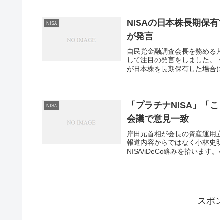
NISAの日本株長期保
NISA
が発言
自民党金融調査会長を務める片
して注目の発言をしました。
が日本株を長期保有した場合に
「プラチナNISA」「
NISA
会議で意見一致
岸田元首相が会長の資産運用
報道内容からではなく小林史
NISA/iDeCo絡みを拾います
スポ