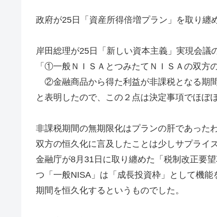
政府が25日「資産所得倍増プラン」を取り纏
岸田総理が25日「新しい資本主義」実現会議
「①一般ＮＩＳＡとつみたてＮＩＳＡの双方
②金融商品から得た利益が非課税となる期間
と表明したので、この２点は決定事項でほぼ
非課税期間の無期限化はプランの肝であった
双方の恒久化に言及したことは少しサプライ
金融庁が8月31日に取り纏めた「税制改正要望
つ「一般NISA」は「成長投資枠」として機能
期間を恒久化するというものでした。