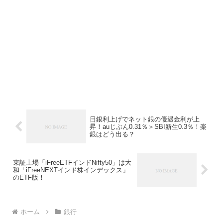
日銀利上げでネット銀の優遇金利が上
昇！auじぶん0.31％＞SBI新生0.3％！楽
銀はどう出る？
東証上場「iFreeETFインドNifty50」は大
和「iFreeNEXTインド株インデックス」
のETF版！
ホーム
銀行