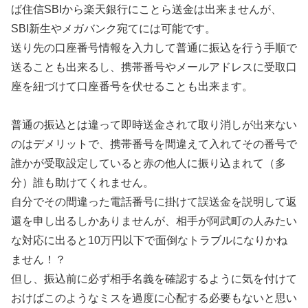
ば住信SBIから楽天銀行にことら送金は出来ませんが、
SBI新生やメガバンク宛てには可能です。
送り先の口座番号情報を入力して普通に振込を行う手順で
送ることも出来るし、携帯番号やメールアドレスに受取口
座を紐づけて口座番号を伏せることも出来ます。
普通の振込とは違って即時送金されて取り消しが出来ない
のはデメリットで、携帯番号を間違えて入れてその番号で
誰かが受取設定していると赤の他人に振り込まれて（多
分）誰も助けてくれません。
自分でその間違った電話番号に掛けて誤送金を説明して返
還を申し出るしかありませんが、相手が阿武町の人みたい
な対応に出ると10万円以下で面倒なトラブルになりかね
ません！？
但し、振込前に必ず相手名義を確認するように気を付けて
おけばこのようなミスを過度に心配する必要もないと思い