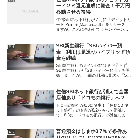
銀行
しています。預金金...
ード２％還元達成に資金１千万円
移動させる損得
住信SBIネット銀行が７月に「デビットカ
ード Point＋(Mastercard)」をリリースし
ますが、これに合わせてキャンペーンで
行っていたポイント還元率アッププログ
ラムを条件向上させた上で常設化しまし
た。まだあまり注目されていません
SBI新生銀行「SBIハイパー預
銀行
が、...
金」利用は見送りハイブリッド預
金を継続
SBI新生銀行のメイン化にはまだ足らず
SBI新生銀行が「SBIハイパー預金」を開
始しましたが、当面の利用は見送り「SBI
ハイブリッド預金」を継続することにし
ました。ハイパー預金を利用するなら新
生をメイン銀行に近い形で使わないと資
住信SBIネット銀行が消えて全国
銀行
金移動がやり...
店舗あり「ドコモの銀行」へ？
ドコモの銀行が8/3に誕生！「住信SBIネ
ット銀行」の名前が8/2をもって消滅し
て、8/3に「ドコモの銀行」が誕生しまし
た。「ドコモの銀行」はブランド名であ
り、正式銀行名は「ドコモSMTBネット
銀行」ですが長いし誰も使わないでしょ
普通預金はしまホ0.7％で条件あ
銀行
う。従来か...
りのauじぶんとMatsui Bankが