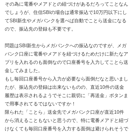
その為に電番やメアドとの紐づけがあるだろってことなん
でしょうが、住信SBIの場合は通常振込で10万円以下にし
てSBI新生やメガバンクを選べば自動でことら送金になる
ので、振込先の登録も不要です。
問題はSBI新生からメガバンクへの振込なのですが、メガ
バンク口座に電番やメアドを紐づけるためだけに新たなア
プリを入れるのも面倒なので口座番号を入力してことら送
金してみました。
もし毎回口座番号から入力が必要なら面倒だなと思いまし
たが、振込先の登録は出来ないものの、直近10件の送金
履歴は表示されるようでそこに親切に「再送金」ボタンま
で用事されてるではないですか！
限られた「ことら」送金先でメガバンク口座が直近10件
から消えることもないと思うので、特に電番メアドと紐づ
けなくても毎回口座番号を入力する面倒は避けられそうで