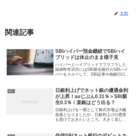
太助
関連記事
SBIハイパー預金継続でSBIハイ
銀行
ブリッドは休止のまま様子見
ハイパーとハイブリッドでフラフラした
経緯昨年10月にはSBI新生銀行のSBIハイ
パーをスルーして、SBI証券や他銀行口座
との連携を重んじて住信SBIネット銀行の
SBIハイブリッド継続を決めました。しか
し、SBI新生銀行がハイパー開設キャン
日銀利上げでネット銀の優遇金利
銀行
ペ...
が上昇！auじぶん0.31％＞SBI新
生0.3％！楽銀はどう出る？
日銀利上げを一因として株式市場は大幅
急落となりましたが、日銀利上げの恩恵
も受けておきたいところ。大きく戻して
来たとはいえ、いまだにドル円レートは
140円台で160円台の円安は遠くなりにけ
りで外貨建て資産の減少には大きく貢献
住信SBIネット銀行のデビットカ