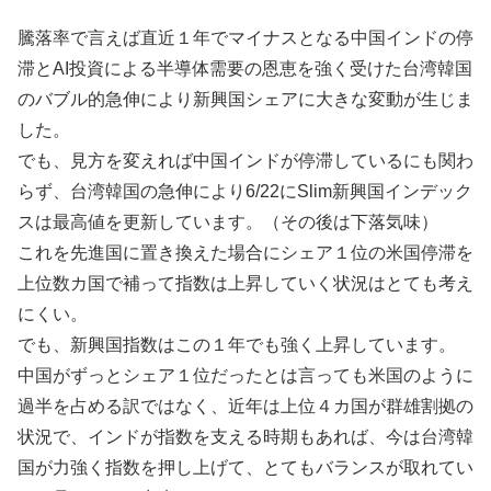
騰落率で言えば直近１年でマイナスとなる中国インドの停
滞とAI投資による半導体需要の恩恵を強く受けた台湾韓国
のバブル的急伸により新興国シェアに大きな変動が生じま
した。
でも、見方を変えれば中国インドが停滞しているにも関わ
らず、台湾韓国の急伸により6/22にSlim新興国インデック
スは最高値を更新しています。（その後は下落気味）
これを先進国に置き換えた場合にシェア１位の米国停滞を
上位数カ国で補って指数は上昇していく状況はとても考え
にくい。
でも、新興国指数はこの１年でも強く上昇しています。
中国がずっとシェア１位だったとは言っても米国のように
過半を占める訳ではなく、近年は上位４カ国が群雄割拠の
状況で、インドが指数を支える時期もあれば、今は台湾韓
国が力強く指数を押し上げて、とてもバランスが取れてい