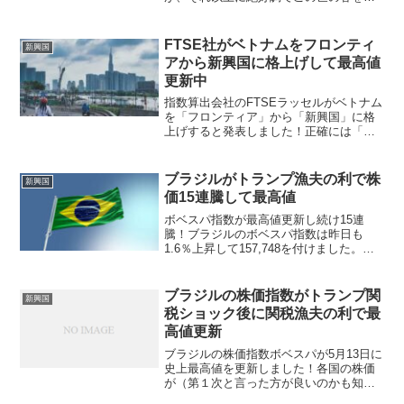
歌しているような国が近隣にあります！
韓国KOSPI指数が6000を越えて足元は
6200程度で推移していますが、25年末の
FTSE社がベトナムをフロンティ
新興国
終値が4...
アから新興国に格上げして最高値
更新中
指数算出会社のFTSEラッセルがベトナム
を「フロンティア」から「新興国」に格
上げすると発表しました！正確には「第
二新興国」への格上げなのですが、この
区分には中国やインドも含まれていま
す。では、先進国区分に近い方の「第一
ブラジルがトランプ漁夫の利で株
新興国
新興国」とはどこぞや？...
価15連騰して最高値
ボベスパ指数が最高値更新し続け15連
騰！ブラジルのボベスパ指数は昨日も
1.6％上昇して157,748を付けました。な
んと15営業日連騰となりましたが、この
間には米国株の下落もあった訳ですが影
響を受けていません。９月にしばらく揉
ブラジルの株価指数がトランプ関
新興国
み合いながら付...
税ショック後に関税漁夫の利で最
高値更新
ブラジルの株価指数ボベスパが5月13日に
史上最高値を更新しました！各国の株価
が（第１次と言った方が良いのかも知れ
ませんが）４月のトランプ関税ショック