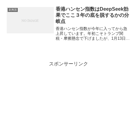
後から回復基調にありますが、私の知る
限りゴールドでもないのに最高値を更新
香港ハンセン指数はDeepSeek効
新興国
した国はドイツとブラ...
果でここ３年の底を脱するかの分
岐点
香港ハンセン指数が今年に入ってから急
上昇しています。年初こそトランプ関
税・摩擦懸念で下げましたが、1月13日に
今年の安値18,874を付けた後は急角度の
ほぼ右肩上がりで2月18日に22,976を付け
て、この間の上昇率は20％を超えます。
大き...
スポンサーリンク