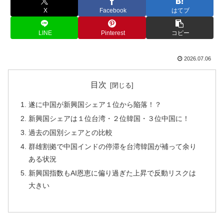
X
Facebook
はてブ
LINE
Pinterest
コピー
2026.07.06
目次
遂に中国が新興国シェア１位から陥落！？
新興国シェアは１位台湾・２位韓国・３位中国に！
過去の国別シェアとの比較
群雄割拠で中国インドの停滞を台湾韓国が補って余り
ある状況
新興国指数もAI恩恵に偏り過ぎた上昇で反動リスクは
大きい