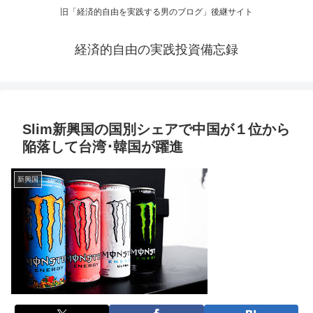
旧「経済的自由を実践する男のブログ」後継サイト
経済的自由の実践投資備忘録
Slim新興国の国別シェアで中国が１位から
陥落して台湾･韓国が躍進
新興国