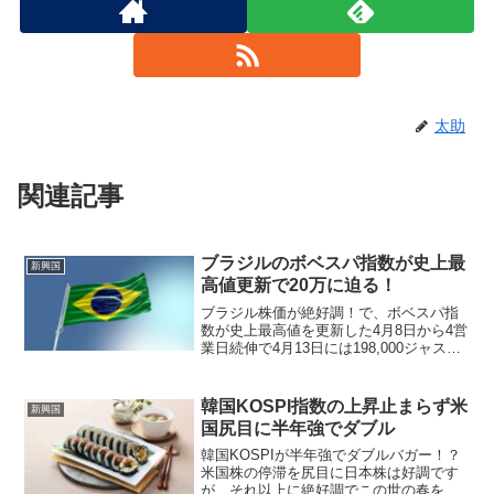
太助
関連記事
ブラジルのボベスパ指数が史上最
新興国
高値更新で20万に迫る！
ブラジル株価が絶好調！で、ボベスパ指
数が史上最高値を更新した4月8日から4営
業日続伸で4月13日には198,000ジャスト
へ到達しました。ここからたった1.01％
上昇すれば20万に到達するので、20万の
壁突破と20万台の定着が視野に入って
韓国KOSPI指数の上昇止まらず米
新興国
来...
国尻目に半年強でダブル
韓国KOSPIが半年強でダブルバガー！？
米国株の停滞を尻目に日本株は好調です
が、それ以上に絶好調でこの世の春を謳