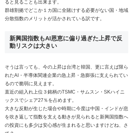
ると見ることも出来ます。
群雄割拠でどこか１カ国に全賭けする必要がない国・地域
分散指数のメリットが活かされている訳です。
新興国指数もAI恩恵に偏り過ぎた上昇で反
動リスクは大きい
そうは言っても、今の上昇は台湾と韓国、更に言えば限ら
れたAI・半導体関連企業の急上昇・急膨張に支えられてい
るので脆弱に見えます。
直近の組入れ上位３銘柄のTSMC・サムスン・SKハイニ
ックスでシェア27％を占めます。
大きな反動が生じた場合や時期に今度は中国・インドが息
を吹き返して指数を支える動きが見られると新興国指数へ
の投資にも多少は安心感が生まれると思いますけどね、さ