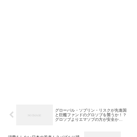
グローバル・ソブリン・リスクが先進国
と巨艦ファンドのグロソブを襲うか！？
グロソブよりエマソブの方が安全か
も！？