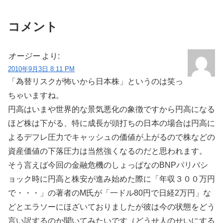
コメント
オージー
より:
2010年9月3日 8:11 PM
「為替リスクが怖いから日本株」というのは笑っ
ちゃいますね。
円高はいまや世界的な景気悪化の象徴ですから円高になる
ほど株は下がる、特に成長が頭打ちの日本の場合は円高に
よるデフレ圧力でキャッシュの価値が上がるので株などの
資産価値の下落圧力は当然強くなるのだと思われます。
そう言えば今回の金融危機のしょっぱなのBNPパリバシ
ョック時に円高と株安が進み始めた際に「年収３００万円
で・・・」の著者のM氏が「一ドル80円で日経2万円」な
どとエラソーにほざいておりましたが彼は今の状態をどう
言い訳するのか聞いてみたいです（どうせ人のせいにする