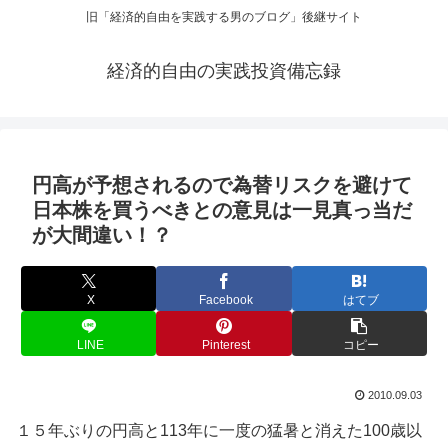
旧「経済的自由を実践する男のブログ」後継サイト
経済的自由の実践投資備忘録
円高が予想されるので為替リスクを避けて
日本株を買うべきとの意見は一見真っ当だ
が大間違い！？
X
Facebook
はてブ
LINE
Pinterest
コピー
2010.09.03
１５年ぶりの円高と113年に一度の猛暑と消えた100歳以