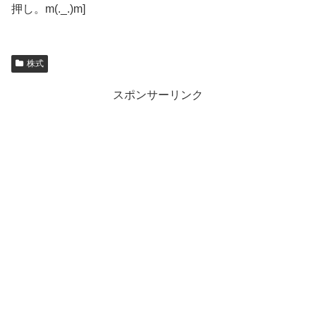
押し。m(._.)m]
株式
スポンサーリンク