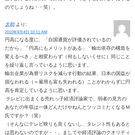
のでしょうね・・笑）。
太助
より:
2010年9月4日 10:11 AM
円高になる度に、「自国通貨が評価されているの
だから」「円高にもメリットがある」「輸出依存の構造を
変えるべき」と相変わらず（何もしないくせに）同じこと
を繰り返し言っているように思います。
輸出企業が為替リスクを減らす行動の結果、日本の国益が
損なわれる（＝雇用も富も失われる）ことがわからずに円
高を肯定しているように思います。
テレビに出まくる売れっ子経済評論家で、弱者の見方の
あなたの年収は一体どんだけやねんとツッコミたくなるＭ
氏ですか？（笑）
（そんなにテレビ映りも良くないし、タレント性もあると
は思わないのですが・・。ましてや経済評論のクオリティ