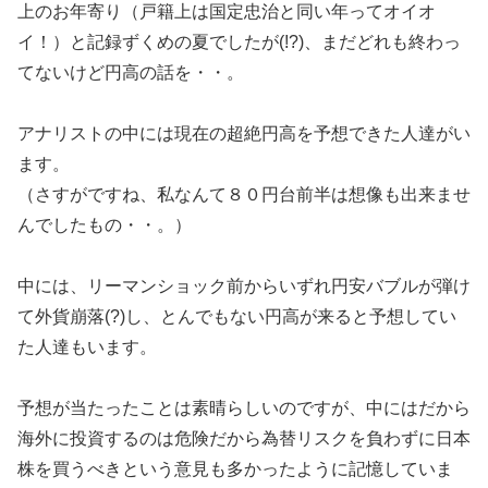
上のお年寄り（戸籍上は国定忠治と同い年ってオイオ
イ！）と記録ずくめの夏でしたが(!?)、まだどれも終わっ
てないけど円高の話を・・。
アナリストの中には現在の超絶円高を予想できた人達がい
ます。
（さすがですね、私なんて８０円台前半は想像も出来ませ
んでしたもの・・。）
中には、リーマンショック前からいずれ円安バブルが弾け
て外貨崩落(?)し、とんでもない円高が来ると予想してい
た人達もいます。
予想が当たったことは素晴らしいのですが、中にはだから
海外に投資するのは危険だから為替リスクを負わずに日本
株を買うべきという意見も多かったように記憶していま