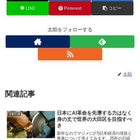
LINE
Pinterest
コピー
太助をフォローする
太助
関連記事
日本にAI革命を先導する力はなく
全般共通
身の丈で世界の大田区を目指すべ
き
新年なのでマジメに(!?)日本経済の現状と
将来について考えてみます。25年の日経