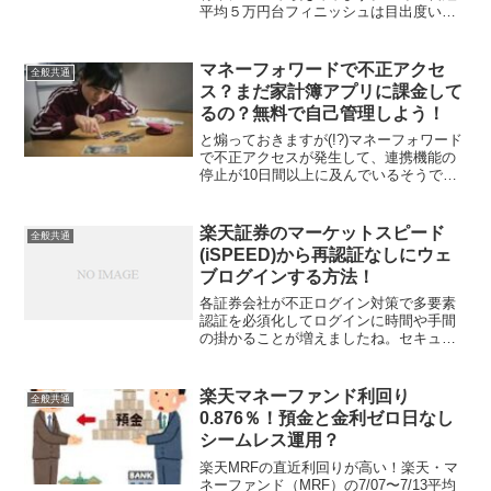
平均５万円台フィニッシュは目出度い！
25年の年初に４万円前後で始まった日経
平均は10月末に5万２千円台の高値を付け
た後に停滞したものの、大納会では５万
マネーフォワードで不正アクセ
全般共通
円台を回復...
ス？まだ家計簿アプリに課金して
るの？無料で自己管理しよう！
と煽っておきますが(!?)マネーフォワード
で不正アクセスが発生して、連携機能の
停止が10日間以上に及んでいるそうです
ね。私は現状家計簿管理アプリ（ソフ
ト）等は使っていないので影響はありま
せんが、マネーフォワードって物凄く人
楽天証券のマーケットスピード
全般共通
気がありますね。使...
(iSPEED)から再認証なしにウェ
ブログインする方法！
各証券会社が不正ログイン対策で多要素
認証を必須化してログインに時間や手間
の掛かることが増えましたね。セキュリ
ティと利便性はこちらを立てればあちら
が立たずなので仕方ないと思いつつ、も
う少しなんとかならないのかと思うこと
楽天マネーファンド利回り
全般共通
も多々。私の場合は特に面...
0.876％！預金と金利ゼロ日なし
シームレス運用？
楽天MRFの直近利回りが高い！楽天・マ
ネーファンド（MRF）の7/07〜7/13平均