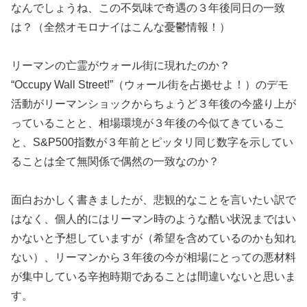
なんでしょうね、この不気味で奇遇の３年後同日の一致
は？（全然オモロナイはこんな憂鬱情報！）
リーマンの亡霊がウォール街に現れたのか？
“Occupy Wall Street!”（ウォール街を占拠せよ！）のデモ
活動がリーマンショックからちょうど３年後の今盛り上が
っていることと、相場環境が３年後の今似てきているこ
と、S&P500指数が３年前とピッタリ同じ数字を示してい
ることは全て無関係で偶然の一致なのか？
面白おかしく書きましたが、悲観的なことを言いたい訳で
はなく、個人的にはリーマン時のような酷い状況まではい
かないと予想していますが（希望を含めているのかも知れ
ない）、リーマンから３年後の今が相場にとっての悪材料
が集中している辛抱時期であることは間違いないと思いま
す。