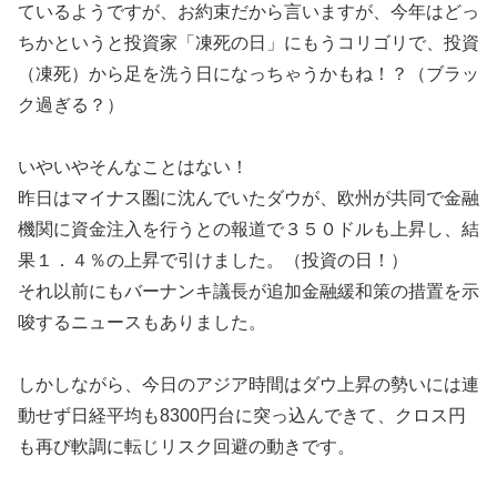
ているようですが、お約束だから言いますが、今年はどっ
ちかというと投資家「凍死の日」にもうコリゴリで、投資
（凍死）から足を洗う日になっちゃうかもね！？（ブラッ
ク過ぎる？）
いやいやそんなことはない！
昨日はマイナス圏に沈んでいたダウが、欧州が共同で金融
機関に資金注入を行うとの報道で３５０ドルも上昇し、結
果１．４％の上昇で引けました。（投資の日！）
それ以前にもバーナンキ議長が追加金融緩和策の措置を示
唆するニュースもありました。
しかしながら、今日のアジア時間はダウ上昇の勢いには連
動せず日経平均も8300円台に突っ込んできて、クロス円
も再び軟調に転じリスク回避の動きです。