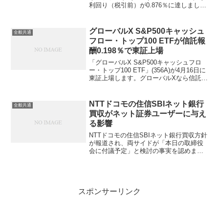
利回り（税引前）が0.876％に達しまし
た！普通預金ではトップレベルのauじぶ
ん銀行プレミアム金利優遇で0.75％（←
８月からの適用であり現状は0.65％）...
グローバルX S&P500キャッシュ
全般共通
フロー・トップ100 ETFが信託報
酬0.198％で東証上場
「グローバルX S&P500キャッシュフロ
ー・トップ100 ETF」(356A)が4月16日に
東証上場します。グローバルXなら信託報
酬0.3％程度かなと予想しましたが、少し
サプライズの税込0.198％で低廉な設定だ
と思います。対象指標は「S...
NTTドコモの住信SBIネット銀行
全般共通
買収がネット証券ユーザーに与え
る影響
NTTドコモの住信SBIネット銀行買収方針
が報道され、両サイドが「本日の取締役
会に付議予定」と検討の事実を認めまし
た。SBIホールディングスの持ち分34％
は全てドコモに譲渡して、三井住友銀行
は持ち分34％を今後も維持して、残りを
TOBで取得...
スポンサーリンク