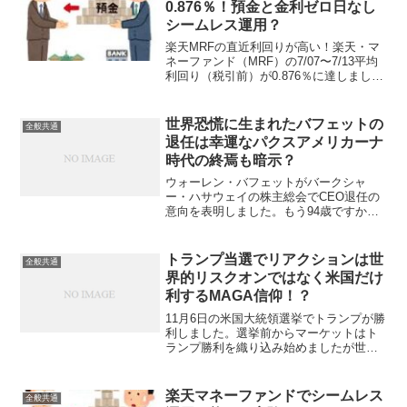
0.876％！預金と金利ゼロ日なし
シームレス運用？
楽天MRFの直近利回りが高い！楽天・マ
ネーファンド（MRF）の7/07〜7/13平均
利回り（税引前）が0.876％に達しまし
た！普通預金ではトップレベルのauじぶ
ん銀行プレミアム金利優遇で0.75％（←
８月からの適用であり現状は0.65％）...
世界恐慌に生まれたバフェットの
全般共通
退任は幸運なパクスアメリカーナ
時代の終焉も暗示？
ウォーレン・バフェットがバークシャ
ー・ハサウェイの株主総会でCEO退任の
意向を表明しました。もう94歳ですから
ね、稀代の投資家かつカリスマ経営者の
頭と体が健康なうちに滞りなく次の体制
に引き継いで行く為にもう先延ばしでき
トランプ当選でリアクションは世
全般共通
ない年齢だし、自然なタ...
界的リスクオンではなく米国だけ
利するMAGA信仰！？
11月6日の米国大統領選挙でトランプが勝
利しました。選挙前からマーケットはト
ランプ勝利を織り込み始めましたが世論
調査では拮抗していたので、東京時間で
開票が進んでトランプ有利がよりハッキ
リ見えるごとに日経平均は上値を追う展
楽天マネーファンドでシームレス
全般共通
開となりました。トラ...