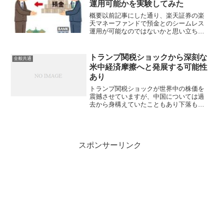
運用可能かを実験してみた
概要以前記事にした通り、楽天証券の楽
天マネーファンドで預金とのシームレス
運用が可能なのではないかと思い立ち、
実際に実験してみました。（シームレス
運用とは？↓）実験目的まずはお試しなの
で、楽天マネーファンドに小額を入れて
トランプ関税ショックから深刻な
全般共通
みて、一定期間運用した...
米中経済摩擦へと発展する可能性
あり
トランプ関税ショックが世界中の株価を
震撼させていますが、中国については過
去から身構えていたこともあり下落も小
幅だったのですが、米国に対して同率の
報復関税発動を発表すると週明けの香港
ハンセン指数はなんと13.2％も下落して
結局世界同時大株安に...
スポンサーリンク