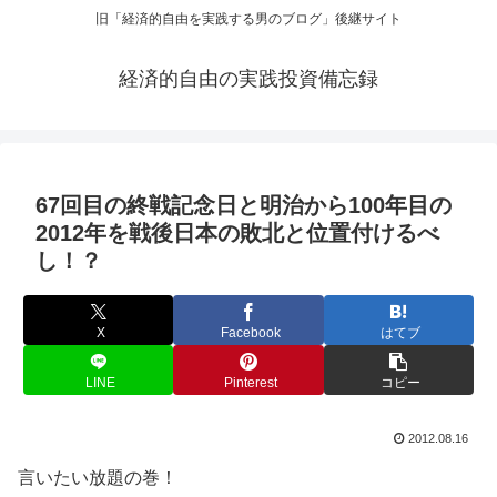
旧「経済的自由を実践する男のブログ」後継サイト
経済的自由の実践投資備忘録
67回目の終戦記念日と明治から100年目の
2012年を戦後日本の敗北と位置付けるべ
し！？
X
Facebook
はてブ
LINE
Pinterest
コピー
2012.08.16
言いたい放題の巻！