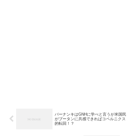
バーナンキはGNHに学べと言うが米国民
がブータンに共感できればコペルニクス
的転回！？