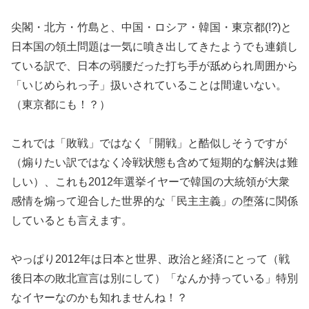
尖閣・北方・竹島と、中国・ロシア・韓国・東京都(!?)と
日本国の領土問題は一気に噴き出してきたようでも連鎖し
ている訳で、日本の弱腰だった打ち手が舐められ周囲から
「いじめられっ子」扱いされていることは間違いない。
（東京都にも！？）
これでは「敗戦」ではなく「開戦」と酷似しそうですが
（煽りたい訳ではなく冷戦状態も含めて短期的な解決は難
しい）、これも2012年選挙イヤーで韓国の大統領が大衆
感情を煽って迎合した世界的な「民主主義」の堕落に関係
しているとも言えます。
やっぱり2012年は日本と世界、政治と経済にとって（戦
後日本の敗北宣言は別にして）「なんか持っている」特別
なイヤーなのかも知れませんね！？