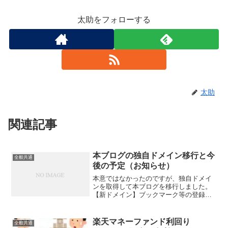
太助をフォローする
太助
関連記事
本ブログの独自ドメイン移行と今
全般共通
後の予定（お知らせ）
本意ではなかったのですが、独自ドメイ
ンを取得して本ブログを移行しました。
【新ドメイン】ブックマーク等の登録が
以前のURLになっている場合はお手数で
すが変更をお願いします。こいつはURL
をコロコロ変えて何がしたいのか？と疑
楽天マネーファンド利回り
全般共通
問や混乱の人もいるか...