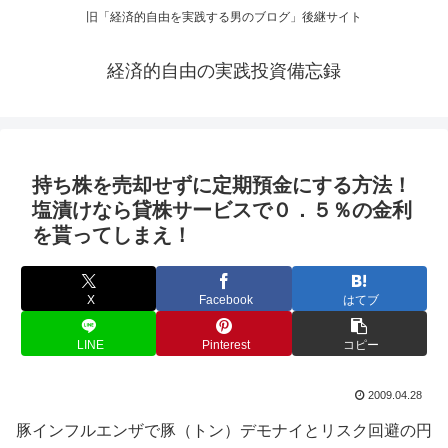
旧「経済的自由を実践する男のブログ」後継サイト
経済的自由の実践投資備忘録
持ち株を売却せずに定期預金にする方法！
塩漬けなら貸株サービスで０．５％の金利
を貰ってしまえ！
X
Facebook
はてブ
LINE
Pinterest
コピー
2009.04.28
豚インフルエンザで豚（トン）デモナイとリスク回避の円