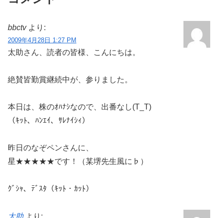
bbctv
より:
2009年4月28日 1:27 PM
太助さん、読者の皆様、こんにちは。
絶賛皆勤賞継続中が、参りました。
本日は、株のｵﾊﾅｼなので、出番なし(T_T)
（ｷｯﾄ、ﾊﾝｴｲ、ｻﾚﾅｲｼｨ）
昨日のなぞペンさんに、
星★★★★★です！（某堺先生風に♭）
ｸﾞｼｬ、ﾃﾞｽﾀ（ｷｯﾄ・ｶｯﾄ）
太助
より: