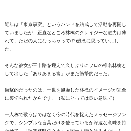
近年は「東京事変」というバンドを結成して活動を再開し
ていましたが、正直なところ林檎のクレイジーな魅力は薄
れて、ただの人になっちゃって(!?)残念に思っていまし
た。
そんな彼女が三十路を迎えて久しぶりにソロの椎名林檎と
して出した「ありあまる富」がまた衝撃的だった。
衝撃的だったのは、一世を風靡した林檎のイメージが完全
に裏切られたからです。（私にとっては良い意味で）
一人称で歌うはではなく今の時代を捉えたメッセージソン
グで、シンプルな言葉だけを使っているが深遠な意味を持
たせて、「歌舞伎町の女王」と同一人物とは思えない！