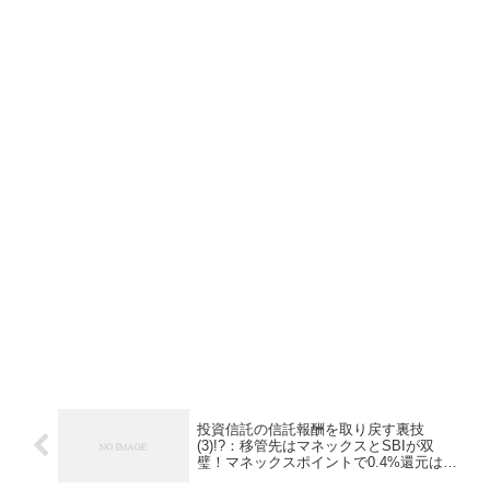
投資信託の信託報酬を取り戻す裏技
(3)!?：移管先はマネックスとSBIが双
璧！マネックスポイントで0.4%還元は不
可と判明･･orz.