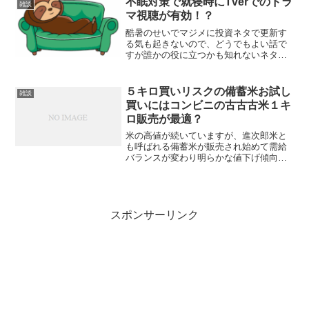
不眠対策で就寝時にTverでのドラ
雑談
マ視聴が有効！？
酷暑のせいでマジメに投資ネタで更新す
る気も起きないので、どうでもよい話で
すが誰かの役に立つかも知れないネタ
を。私は寝つきが悪いです。床に入って
も１時間以上寝入らないことはザラにあ
ります。これに酷暑が加わると、更に寝
５キロ買いリスクの備蓄米お試し
雑談
付けない、眠りが浅い、睡眠...
買いにはコンビニの古古古米１キ
ロ販売が最適？
米の高値が続いていますが、進次郎米と
も呼ばれる備蓄米が販売され始めて需給
バランスが変わり明らかな値下げ傾向に
転じるかが注目されるところです。私は
グルメでないし舌が肥えていない自信は
あるのですが、正直言って備蓄米が自分
感覚で不味いなら高値の新...
スポンサーリンク