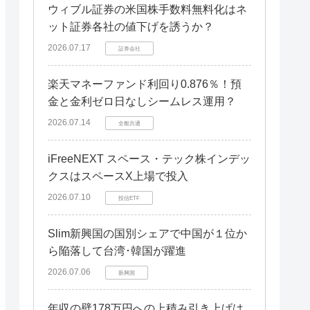
ウィブル証券の米国株手数料無料化はネ
ット証券各社の値下げを誘うか？
2026.07.17
証券会社
楽天マネーファンド利回り0.876％！預
金と金利ゼロ日なしシームレス運用？
2026.07.14
全般共通
iFreeNEXT スペース・テック株インデッ
クスはスペースX上場で投入
2026.07.10
投信ETF
Slim新興国の国別シェアで中国が１位か
ら陥落して台湾･韓国が躍進
2026.07.06
新興国
年収の壁178万円への上積み引き上げは