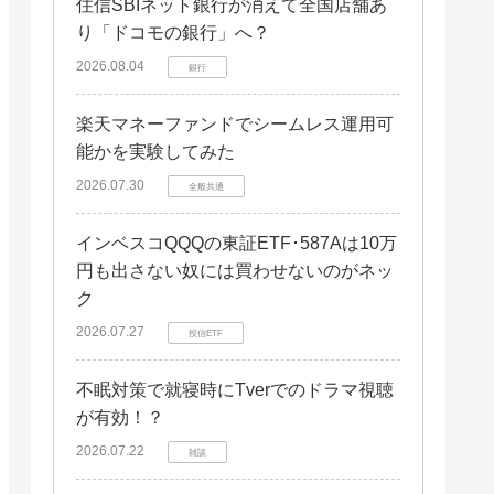
住信SBIネット銀行が消えて全国店舗あ
り「ドコモの銀行」へ？
2026.08.04
銀行
楽天マネーファンドでシームレス運用可
能かを実験してみた
2026.07.30
全般共通
インベスコQQQの東証ETF･587Aは10万
円も出さない奴には買わせないのがネッ
ク
2026.07.27
投信ETF
不眠対策で就寝時にTverでのドラマ視聴
が有効！？
2026.07.22
雑談