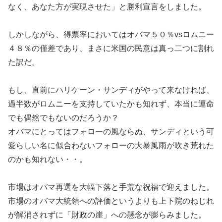
なく、あなた方が実現させた」と勝利宣言をしました。
しかしながら、得票率においてはオバマ５０％vsロムニー
４８％の僅差であり、まさに米国の民意は真っ二つに割れ
た訳だ。
もし、直前にハリケーン・サンディがやって来なければ、
過半数がロムニーを支持していたかも知れず、本当に運命
でも偶然でもないのだろうか？
オバマにとってはフォローの風ならぬ、サンディという可
愛らしい名に似合わないフォローの大暴風雨が吹き荒れた
のかも知れない・・。
市場はオバマ再選を大幅下落と手荒な祝福で迎えました。
市場のオバマ大統領への評価というよりも上下院のねじれ
が解消されずに「財政の崖」への懸念が膨らみました。