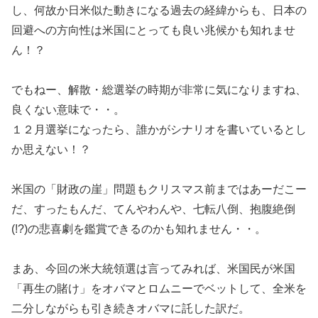
し、何故か日米似た動きになる過去の経緯からも、日本の
回避への方向性は米国にとっても良い兆候かも知れませ
ん！？
でもねー、解散・総選挙の時期が非常に気になりますね、
良くない意味で・・。
１２月選挙になったら、誰かがシナリオを書いているとし
か思えない！？
米国の「財政の崖」問題もクリスマス前まではあーだこー
だ、すったもんだ、てんやわんや、七転八倒、抱腹絶倒
(!?)の悲喜劇を鑑賞できるのかも知れません・・。
まあ、今回の米大統領選は言ってみれば、米国民が米国
「再生の賭け」をオバマとロムニーでベットして、全米を
二分しながらも引き続きオバマに託した訳だ。