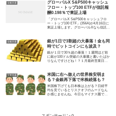
ハンセン指数はなんと13.2％も下落して
グローバルX S&P500キャッシュ
全般共通
結局世界同時大株安に...
フロー・トップ100 ETFが信託報
酬0.198％で東証上場
「グローバルX S&P500キャッシュフロ
ー・トップ100 ETF」(356A)が4月16日に
東証上場します。グローバルXなら信託報
酬0.3％程度かなと予想しましたが、少し
サプライズの税込0.198％で低廉な設定だ
と思います。対象指標は「S...
銀が1日で3割超の大暴落！金も同
全般共通
時でビットコインにも波及？
銀が１日で30％超の暴落！１週間ほど前
に銀が100ドル突破の大暴騰と書いたばか
りなんですけどね！？１月最終営業日の
30日に銀がたったの１日でなんと30％超
の大暴落を起こしました！どう計るかで
このパーセンテージも変わって来るので
米国に右へ倣えの世界株安弱ま
全般共通
すが、30日の...
る？金銀再下落で米株続落も？
米国株下げても日本株は上がる？日経平
均を見ているとリスクオフのムードなん
か感じませんね。今日もマイナス圏で始
まったものの午前11時台ではプラス圏に
転じています。昨日の米株３指数は揃っ
て１％超の下落だったにも関わら
ず・・。自民大勝が予想される...
スポンサーリンク