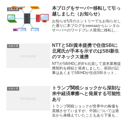
本ブログをサーバー移転して引っ
全般共通
越しました（お知らせ）
お知らせ5月のエントリーでもお知らせし
た通りに本ブログをseesaaからレンタル
サーバーのワードプレス環境に移転して
引っ越しました。と言っても、５月から
seesaaブログの方で独自ドメイン
(tasukejp.com)を適用させて、移転後も
NTTとSBI資本提携で住信SBIに
全般共通
同...
北尾氏が手本を示すのはSBI新生
のマネックス連携
NTTがSBIHDに約8％出資して資本業務提
携契約を締結と発表しました。前回の記
事はあくまでSBIHDが住信SBIネット銀
行の持ち分を全てNTTドコモに譲渡する
という前提での話であったので、大グル
ープ間で資本業務提携するなら話は変わ
トランプ関税ショックから深刻な
全般共通
って来ま...
米中経済摩擦へと発展する可能性
あり
トランプ関税ショックが世界中の株価を
震撼させていますが、中国については過
去から身構えていたこともあり下落も小
幅だったのですが、米国に対して同率の
報復関税発動を発表すると週明けの香港