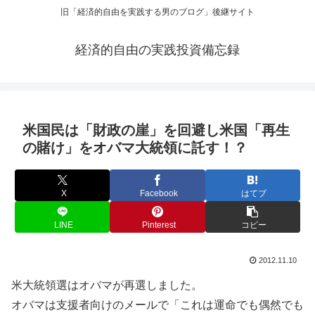
旧「経済的自由を実践する男のブログ」後継サイト
経済的自由の実践投資備忘録
米国民は「財政の崖」を回避し米国「再生
の賭け」をオバマ大統領に託す！？
X
Facebook
はてブ
LINE
Pinterest
コピー
2012.11.10
米大統領選はオバマが再選しました。
オバマは支援者向けのメールで「これは運命でも偶然でも