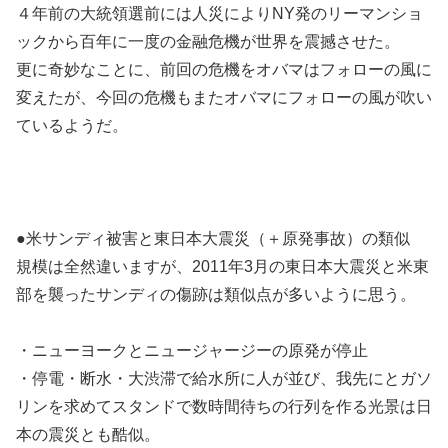
４年前の大統領選前には人災によりNY発のリーマンショ
ックから百年に一度の金融危機が世界を震撼させた。
更に奇妙なことに、前回の危機をオバマはフォローの風に
変えたが、今回の危機もまたオバマにフォローの風が吹い
ているようだ。
●米サンディ被害と東日本大震災（＋原発事故）の類似
規模は全然違いますが、2011年3月の東日本大震災と米東
部を襲ったサンディの傷跡は類似点が多いように思う。
・ニューヨークとニュージャージーの原発が停止
・停電・断水・大渋滞で給水所に人が並び、我先にとガソ
リンを求めてスタンドで数時間待ちの行列を作る光景は日
本の震災とも酷似。