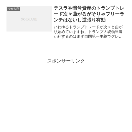
ト）等は使っていないので影響はありま
せんが、マネーフォワードって物凄く人
テスラや暗号資産のトランプトレ
全般共通
気がありますね。使...
ード次々曲がるがそりゃフリーラ
ンチはないし逆張り有効
いわゆるトランプトレードが次々と曲が
り始めていますね。トランプ大統領当選
が利するのはまず自国第一主義でグレー
トアゲインにメイクするはずの米国株
価。トランプが強く支援を表明した暗号
資産、米国政府効率化省（DOGE）を任
されたイーロンマスクが経...
スポンサーリンク