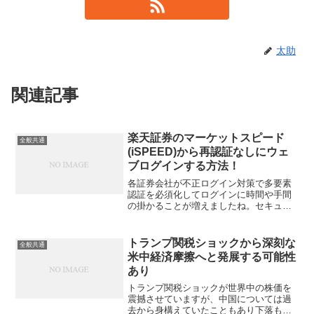
太助
関連記事
楽天証券のマーケットスピード
全般共通
(iSPEED)から再認証なしにウェ
ブログインする方法！
各証券会社が不正ログイン対策で多要素
認証を必須化してログインに時間や手間
の掛かることが増えましたね。セキュリ
ティと利便性はこちらを立てればあちら
が立たずなので仕方ないと思いつつ、も
う少しなんとかならないのかと思うこと
トランプ関税ショックから深刻な
全般共通
も多々。私の場合は特に面...
米中経済摩擦へと発展する可能性
あり
トランプ関税ショックが世界中の株価を
震撼させていますが、中国については過
去から身構えていたこともあり下落も小