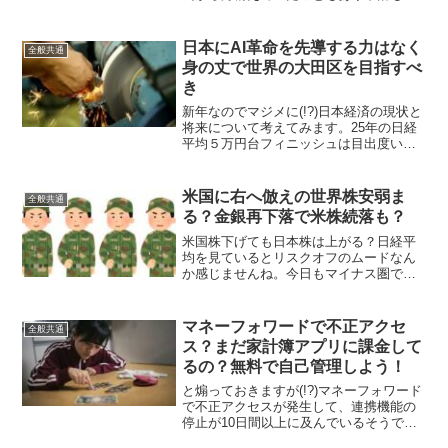
幅だったのですが、米国に対して同率の
報復関税発動を発表すると週明けの香港
ハンセン指数はなんと13.2％も下落して
日本にAI革命を先導する力はなく
全般共通
結局世界同時大株安に...
身の丈で世界の大田区を目指すべ
き
新年なのでマジメに(!?)日本経済の現状と
将来について考えてみます。25年の日経
平均５万円台フィニッシュは目出度い！
25年の年初に４万円前後で始まった日経
平均は10月末に5万２千円台の高値を付け
た後に停滞したものの、大納会では５万
米国に右へ倣えの世界株安弱ま
全般共通
円台を回復...
る？金銀再下落で米株続落も？
米国株下げても日本株は上がる？日経平
均を見ているとリスクオフのムードなん
か感じませんね。今日もマイナス圏で始
まったものの午前11時台ではプラス圏に
転じています。昨日の米株３指数は揃っ
て１％超の下落だったにも関わら
マネーフォワードで不正アクセ
全般共通
ず・・。自民大勝が予想される...
ス？まだ家計簿アプリに課金して
るの？無料で自己管理しよう！
と煽っておきますが(!?)マネーフォワード
で不正アクセスが発生して、連携機能の
停止が10日間以上に及んでいるそうです
ね。私は現状家計簿管理アプリ（ソフ