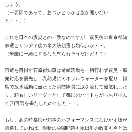
しょう。
（一要因であって、勝つかどうかは蓋が開かない
と・・。）
これも日本の震災との一致なのですが、震災後の東京都知
事選とサンディ後の米大統領選も類似点が・・。
（米国に一緒にするなと怒られそうだけど！？）
再選を目指す石原都知事は選挙活動を一切行わず震災・原
発対応を優先し、乳幼児にミネラルウォーターを配り、福
島で放水活動に当たった消防隊員に涙を流して最敬礼した
り、頼もしいリーダーとして都民のハートをがっちり掴ん
で(?)再選を果たしたのでした・・。
もし、あの時都民が知事のパフォーマンスになびかず彼が
落選していれば、現状の尖閣問題も永田町の政変も今とは