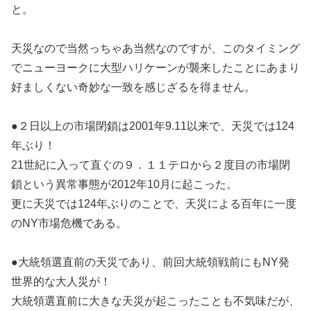
と。
天災なので当然っちゃあ当然なのですが、このタイミング
でニューヨークに大型ハリケーンが襲来したことにあまり
好ましくない奇妙な一致を感じざるを得ません。
●２日以上の市場閉鎖は2001年9.11以来で、天災では124
年ぶり！
21世紀に入って直ぐの９．１１テロから２度目の市場閉
鎖という異常事態が2012年10月に起こった。
更に天災では124年ぶりのことで、天災による百年に一度
のNY市場危機である。
●大統領選直前の天災であり、前回大統領戦前にもNY発
世界的な大人災が！
大統領選直前に大きな天災が起こったことも不気味だが、