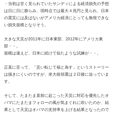
・当初は甘く見られていたサンディによる経済損失の予想
は日に日に膨らみ、現時点では最大４兆円と見られ、日本
の震災には及ばないがアメリカ経済にとっても無視できな
い損失規模となりそう。
大きな天災が2011年に日本東部、2012年にアメリカ東
部・・。
規模は違えど、日米に続けて似たような試練が・・。
正直に言って、「災い転じて福と為す」というストーリー
は描きにくいのですが、米大統領選は２日後に迫っていま
す。
そして、たまたま直前に起こった天災に対応を優先したオ
バマにたまたまフォローの風が気まぐれに吹いたのか、結
果として天災はオバマの支持率を上げる結果となったので