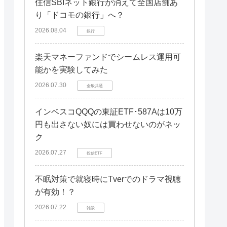
住信SBIネット銀行が消えて全国店舗あ
り「ドコモの銀行」へ？
2026.08.04
銀行
楽天マネーファンドでシームレス運用可
能かを実験してみた
2026.07.30
全般共通
インベスコQQQの東証ETF･587Aは10万
円も出さない奴には買わせないのがネッ
ク
2026.07.27
投信ETF
不眠対策で就寝時にTverでのドラマ視聴
が有効！？
2026.07.22
雑談