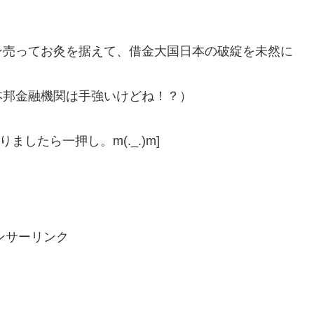
ン売ってお灸を据えて、借金大国日本の破綻を未然に
本邦金融機関は手強いけどね！？）
ましたら一押し。m(._.)m]
ンサーリンク