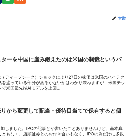
太助
モンスターを中国に産み鍛えたのは米国の制裁というパ
eek（ディープシーク）ショックにより27日の株価は米国のハイテク
話を盛っている部分があるかないかはわかり兼ねますが、米国テッ
で米国最先端AIモデルを上回...
値売りから変更して配当・優待目当てで保有すると個
参加しました。IPOの記事とか書いたことありませんけど、基本真
こともなく。店頭証券とのお付き合いもなく、IPOの為だけに多数