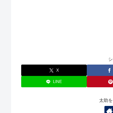
シ
X
LINE
太助を