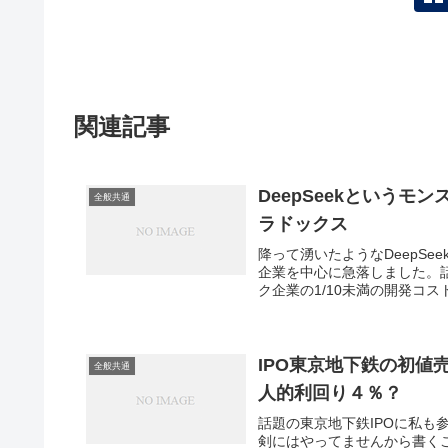
関連記事
DeepSeekという
全般共通
ラドックス
降って湧いたようなDeepS
企業を中心に急落しました。
ク企業の1/10未満の開発コスト
IPO東京地下鉄の初
全般共通
人的利回り４％？
話題の東京地下鉄IPOに私も
剣にはやってませんから書く