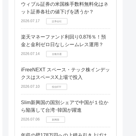
ウィブル証券の米国株手数料無料化はネ
ット証券各社の値下げを誘うか？
2026.07.17
証券会社
楽天マネーファンド利回り0.876％！預
金と金利ゼロ日なしシームレス運用？
2026.07.14
全般共通
iFreeNEXT スペース・テック株インデッ
クスはスペースX上場で投入
2026.07.10
投信ETF
Slim新興国の国別シェアで中国が１位か
ら陥落して台湾･韓国が躍進
2026.07.06
新興国
年収の壁178万円への上積み引き上げは