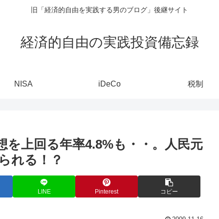
旧「経済的自由を実践する男のブログ」後継サイト
経済的自由の実践投資備忘録
NISA
iDeCo
税制
想を上回る年率4.8%も・・。人民元
られる！？
LINE
Pinterest
コピー