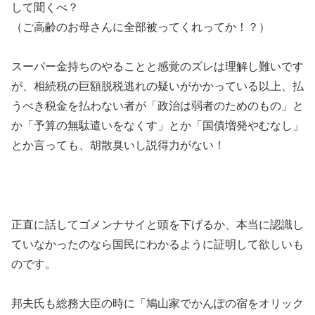
して聞くべ？
（ご高齢のお母さんに全部被ってくれってか！？）
スーパー金持ちのやることと感覚のズレは理解し難いです
が、相続税の巨額脱税逃れの疑いがかかっている以上、払
うべき税金を払わない者が「政治は弱者のためのもの」と
か「予算の無駄遣いをなくす」とか「国債増発やむなし」
とか言っても、胡散臭いし説得力がない！
正直に話してゴメンナサイと頭を下げるか、本当に認識し
ていなかったのなら国民にわかるように証明して欲しいも
のです。
邦夫氏も総務大臣の時に「鳩山家でかんぽの宿をオリック