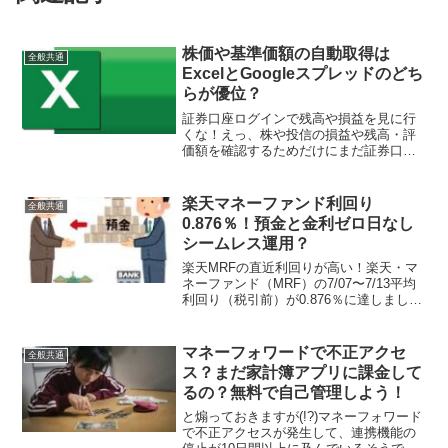
株価や基準価額の自動取得は
全般共通
ExcelとGoogleスプレッドのどち
らが優位？
証券口座ログインで残高や損益を見に行
くな！えっ、株や投信の損益や残高・評
価額を確認するためだけにまだ証券口座
にログインしてるの？と煽っておきます
が、コレは出来れば止めた方が良いです
ね。その為に複数の証券口座に資金を分
楽天マネーファンド利回り
全般共通
散させたくないとか論外で...
0.876％！預金と金利ゼロ日なし
シームレス運用？
楽天MRFの直近利回りが高い！楽天・マ
ネーファンド（MRF）の7/07〜7/13平均
利回り（税引前）が0.876％に達しまし
た！普通預金ではトップレベルのauじぶ
ん銀行プレミアム金利優遇で0.75％（←
８月からの適用であり現状は0.65％）...
マネーフォワードで不正アクセ
全般共通
ス？まだ家計簿アプリに課金して
るの？無料で自己管理しよう！
と煽っておきますが(!?)マネーフォワード
で不正アクセスが発生して、連携機能の