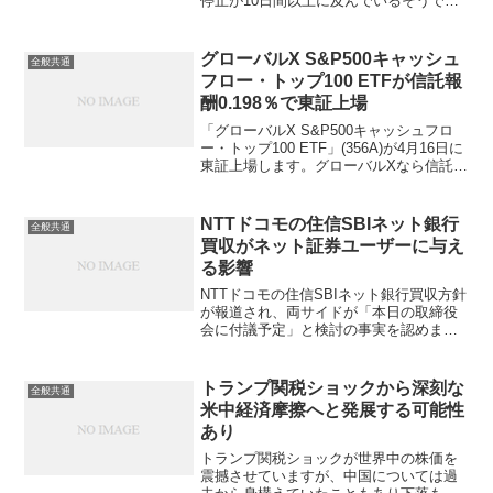
停止が10日間以上に及んでいるそうです
ね。私は現状家計簿管理アプリ（ソフ
ト）等は使っていないので影響はありま
せんが、マネーフォワードって物凄く人
グローバルX S&P500キャッシュ
全般共通
気がありますね。使...
フロー・トップ100 ETFが信託報
酬0.198％で東証上場
「グローバルX S&P500キャッシュフロ
ー・トップ100 ETF」(356A)が4月16日に
東証上場します。グローバルXなら信託報
酬0.3％程度かなと予想しましたが、少し
サプライズの税込0.198％で低廉な設定だ
と思います。対象指標は「S...
NTTドコモの住信SBIネット銀行
全般共通
買収がネット証券ユーザーに与え
る影響
NTTドコモの住信SBIネット銀行買収方針
が報道され、両サイドが「本日の取締役
会に付議予定」と検討の事実を認めまし
た。SBIホールディングスの持ち分34％
は全てドコモに譲渡して、三井住友銀行
は持ち分34％を今後も維持して、残りを
トランプ関税ショックから深刻な
全般共通
TOBで取得...
米中経済摩擦へと発展する可能性
あり
トランプ関税ショックが世界中の株価を
震撼させていますが、中国については過