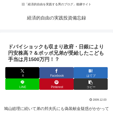
旧「経済的自由を実践する男のブログ」後継サイト
経済的自由の実践投資備忘録
ドバイショックも収まり政府・日銀により
円安株高？＆ポッポ兄弟が受給したこども
手当は月1500万円！？
X
Facebook
はてブ
LINE
Pinterest
コピー
2009.12.03
鳩山総理に続いて弟の邦夫氏にも偽装献金疑惑がかかって