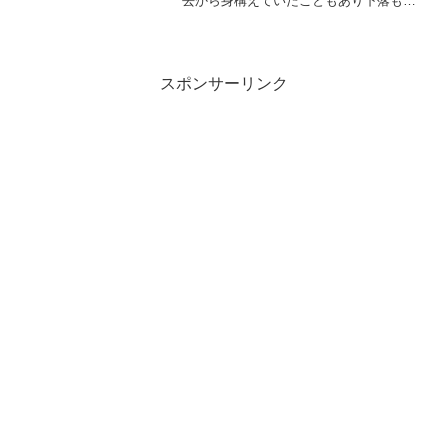
去から身構えていたこともあり下落も小
幅だったのですが、米国に対して同率の
報復関税発動を発表すると週明けの香港
ハンセン指数はなんと13.2％も下落して
結局世界同時大株安に...
スポンサーリンク