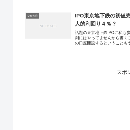
IPO東京地下鉄の初
全般共通
人的利回り４％？
話題の東京地下鉄IPOに私も
剣にはやってませんから書く
の口座開設するということもや
スポ