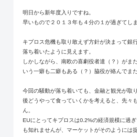
明日から新年度入りですね。
早いもので２０１３年も４分の１が過ぎてし
キプロス危機も取り敢えず方針が決まって銀
落ち着いたように見えます。
しかしながら、南欧の喜劇役者達（？）がまた
いう一癖も二癖もある（？）脇役が絡んでま
今回の騒動が落ち着いても、金融と観光が取
後どうやって食っていくかを考えると、先々
ん。
EUにとってキプロスは0.2%の経済規模に
も知れませんが、マーケットがそのようには