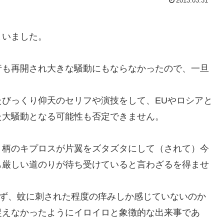
2013.03.31
まいました。
行も再開され大きな騒動にもならなかったので、一旦
びっくり仰天のセリフや演技をして、EUやロシアと
た大騒動となる可能性も否定できません。
り柄のキプロスが片翼をズタズタにして（されて）今
も厳しい道のりが待ち受けていると言わざるを得ませ
過ぎず、蚊に刺された程度の痒みしか感じていないのか
捉えなかったようにイロイロと象徴的な出来事であ