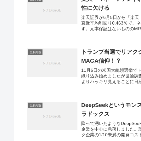
性に欠ける
楽天証券が6月5日から「楽天
直近平均利回り0.463％で
す。元本保証はないもののMR
トランプ当選でリアク
全般共通
MAGA信仰！？
11月6日の米国大統領選挙
織り込み始めましたが世論調
よりハッキリ見えるごとに日経
DeepSeekという
全般共通
ラドックス
降って湧いたようなDeepS
企業を中心に急落しました。
ク企業の1/10未満の開発コスト