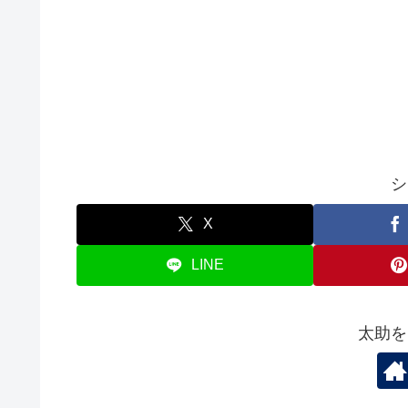
シ
X
LINE
太助を