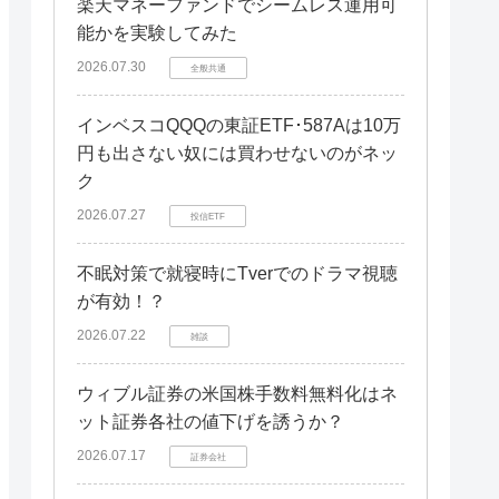
楽天マネーファンドでシームレス運用可
能かを実験してみた
2026.07.30
全般共通
インベスコQQQの東証ETF･587Aは10万
円も出さない奴には買わせないのがネッ
ク
2026.07.27
投信ETF
不眠対策で就寝時にTverでのドラマ視聴
が有効！？
2026.07.22
雑談
ウィブル証券の米国株手数料無料化はネ
ット証券各社の値下げを誘うか？
2026.07.17
証券会社