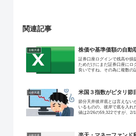
関連記事
株価や基準価額の自動取得
全般共通
証券口座ログインで残高や損
ためだけにまだ証券口座にロ
良いですね。その為に複数の証
米国３指数がピタリ節
全般共通
節分天井彼岸底とは言えない
いるものの、彼岸で底を入れ
値は2/26の59,322ですが、2/
楽天・マネーファンド利回
全般共通