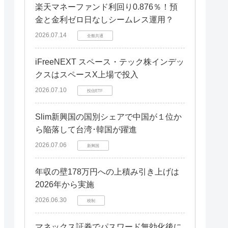
楽天マネーファンド利回り0.876％！預
金と金利ゼロ日なしシームレス運用？
2026.07.14
全般共通
iFreeNEXT スペース・テック株インデッ
クスはスペースX上場で投入
2026.07.10
投信ETF
Slim新興国の国別シェアで中国が１位か
ら陥落して台湾･韓国が躍進
2026.07.06
新興国
年収の壁178万円への上積み引き上げは
2026年から実施
2026.06.30
税制
マネックス証券でパスワード無効化後に