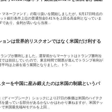
・マネーファンド」の取り扱いを開始しましたが、6月17日時点の
、ネット銀行条件上位の普通預金0.41％を上回る高金利となっていま
Fであり、金利が高いなら当座...
ションは世界的リスクオンではなく米国だけ利する
でトランプが勝利しました。選挙前からマーケットはトランプ勝利を
査では拮抗していたので、東京時間で開票が進んでトランプ有利が
平均は上値を追う展開となりました。トラ...
モンスターを中国に産み鍛えたのは米国の制裁というパ
eek（ディープシーク）ショックにより27日の株価は米国のハイテク
話を盛っている部分があるかないかはわかり兼ねますが、米国テッ
で米国最先端AIモデルを上回...