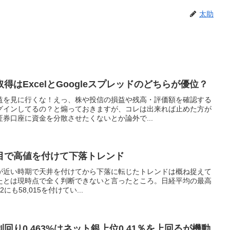
太助
はExcelとGoogleスプレッドのどちらが優位？
益を見に行くな！えっ、株や投信の損益や残高・評価額を確認する
グインしてるの？と煽っておきますが、コレは出来れば止めた方が
券口座に資金を分散させたくないとか論外で...
目で高値を付けて下落トレンド
が近い時期で天井を付けてから下落に転じたトレンドは概ね捉えて
たとは現時点で全く判断できないと言ったところ。日経平均の最高
12にも58,015を付けてい...
り0.463%はネット銀上位0.41％を上回るが機動