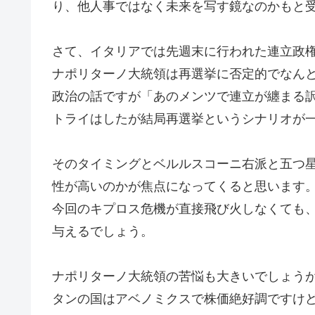
り、他人事ではなく未来を写す鏡なのかもと
さて、イタリアでは先週末に行われた連立政
ナポリターノ大統領は再選挙に否定的でなん
政治の話ですが「あのメンツで連立が纏まる
トライはしたが結局再選挙というシナリオが
そのタイミングとベルルスコーニ右派と五つ
性が高いのかが焦点になってくると思います
今回のキプロス危機が直接飛び火しなくても
与えるでしょう。
ナポリターノ大統領の苦悩も大きいでしょう
タンの国はアベノミクスで株価絶好調ですけ