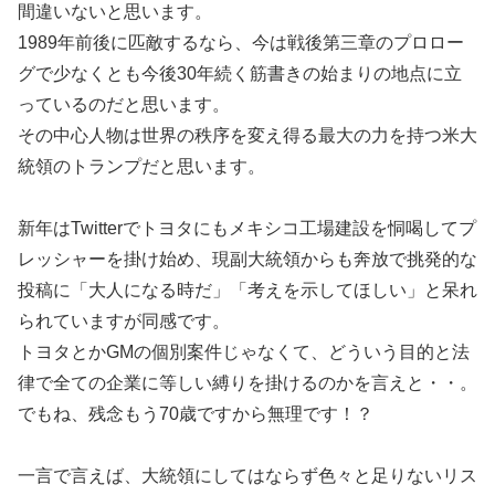
間違いないと思います。
1989年前後に匹敵するなら、今は戦後第三章のプロロー
グで少なくとも今後30年続く筋書きの始まりの地点に立
っているのだと思います。
その中心人物は世界の秩序を変え得る最大の力を持つ米大
統領のトランプだと思います。
新年はTwitterでトヨタにもメキシコ工場建設を恫喝してプ
レッシャーを掛け始め、現副大統領からも奔放で挑発的な
投稿に「大人になる時だ」「考えを示してほしい」と呆れ
られていますが同感です。
トヨタとかGMの個別案件じゃなくて、どういう目的と法
律で全ての企業に等しい縛りを掛けるのかを言えと・・。
でもね、残念もう70歳ですから無理です！？
一言で言えば、大統領にしてはならず色々と足りないリス