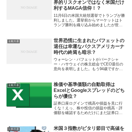
界的リスクオンではなく米国だけ
利するMAGA信仰！？
11月6日の米国大統領選挙でトランプが勝
利しました。選挙前からマーケットはト
ランプ勝利を織り込み始めましたが世論
調査では拮抗していたので、東京時間で
開票が進んでトランプ有利がよりハッキ
リ見えるごとに日経平均は上値を追う展
世界恐慌に生まれたバフェットの
全般共通
開となりました。トラ...
退任は幸運なパクスアメリカーナ
時代の終焉も暗示？
ウォーレン・バフェットがバークシャ
ー・ハサウェイの株主総会でCEO退任の
意向を表明しました。もう94歳ですから
ね、稀代の投資家かつカリスマ経営者の
頭と体が健康なうちに滞りなく次の体制
に引き継いで行く為にもう先延ばしでき
株価や基準価額の自動取得は
全般共通
ない年齢だし、自然なタ...
ExcelとGoogleスプレッドのどち
らが優位？
証券口座ログインで残高や損益を見に行
くな！えっ、株や投信の損益や残高・評
価額を確認するためだけにまだ証券口座
にログインしてるの？と煽っておきます
が、コレは出来れば止めた方が良いです
ね。その為に複数の証券口座に資金を分
米国３指数がピタリ節目で高値を
全般共通
散させたくないとか論外で...