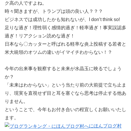
ク高の人ですよね。
時々聞きますが、トランプは頭の良い人？？？
ビジネスでは成功したかも知れないが、I don’t think so!
足りな過ぎ！理性弱く感情的過ぎ！軽率過ぎ！事実誤認多
過ぎ！リアクション読めな過ぎ！
日本なら〇カッターと呼ばれる軽率な炎上投稿する若者と
米大統領のオツムの違いがイマイチわからない！？
今年の出来事を観察すると未来が水晶玉に映るでしょう
か？
「未来はわからない」という当たり前の大前提で立ち止ま
り、現実を直視せず目と耳を塞ぐなら思考は停止する他あ
りません。
ということで、今年もお付き合いの程宜しくお願いいたし
ます。
にほんブログ村