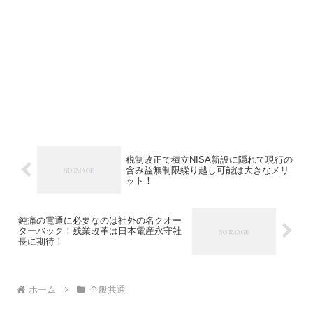
税制改正で積立NISA新設に隠れて現行の
含み益無制限繰り越し可能は大きなメリ
ット！
鈍痛の電通に必要なのは社外の名クオー
ターバック！残業改革は日本電産永守社
長に期待！
ホーム
全般共通