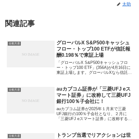
太助
関連記事
グローバルX S&P500キャッシュ
全般共通
フロー・トップ100 ETFが信託報
酬0.198％で東証上場
「グローバルX S&P500キャッシュフロ
ー・トップ100 ETF」(356A)が4月16日に
東証上場します。グローバルXなら信託報
酬0.3％程度かなと予想しましたが、少し
サプライズの税込0.198％で低廉な設定だ
と思います。対象指標は「S...
auカブコム証券が「三菱UFJ eス
全般共通
マート証券」に改称して三菱UFJ
銀行100％子会社に！
auカブコム証券が2025年１月末で三菱
UFJ銀行の100％子会社となり、２月に
「三菱UFJ eスマート証券」に改称する
（予定）と発表しました。KDDIとMUFG
がネット銀行（auじぶん銀行）とネット
証券（auカブコム）を互いに出資し合っ
トランプ当選でリアクションは世
全般共通
て...