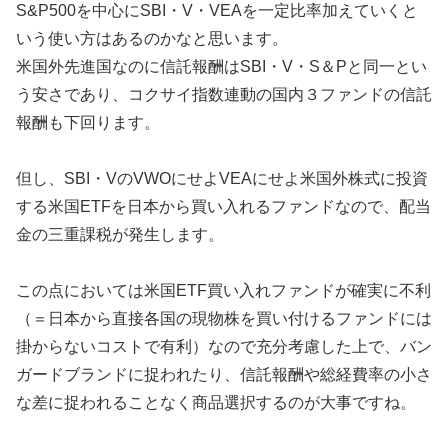
S&P500を中心にSBI・V・VEAを一定比率加えていくと
いう使い方はあるのかなと思います。
米国外先進国なのに信託報酬はSBI・V・S＆Pと同一とい
う安さであり、コクサイ指数連動の国内３ファンドの信託
報酬も下回ります。
但し、SBI・VのVWOにせよVEAにせよ米国外株式に投資
する米国ETFを日本から買い入れるファンドなので、配当
金の三重課税が発生します。
この点においては米国ETF買い入れファンドが確実に不利
（＝日本から直接各国の現物株を買い付けるファンドには
掛からないコストで有利）なので充分考慮した上で、バン
ガードブランドに捉われたり、信託報酬や総経費率の小さ
な差に捉われることなく商品選択するのが大事ですね。