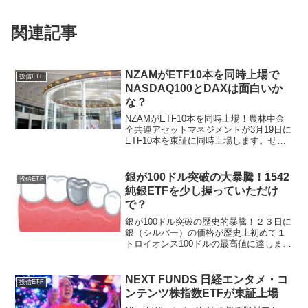
関連記事
NZAMがETF10本を同時上場で
投信ETF
NASDAQ100とDAXは面白いか
な？
NZAMがETF10本を同時上場！農林中⾦
全共連アセットマネジメントが3月19日に
ETF10本を東証に同時上場します。せい
の、ドーン！コード ETF名
称 信
託報酬率530A NZAM 上場投信 東...
銀が100ドル突破の大暴騰！1542
投信ETF
純銀ETFを少し握っていただけ
で？
銀が100ドル突破の歴史的暴騰！２３日に
銀（シルバー）の価格が歴史上初めて１
トロイオンス100ドルの最高値に達しまし
た！ロイターによれば、昨日の上昇につ
いては地政学リスクと利下げ期待と分析
されていますが、ここまでの急上昇には
NEXT FUNDS 日経エンタメ・コ
投信ETF
様々な要因があり...
ンテンツ株指数ETFが東証上場