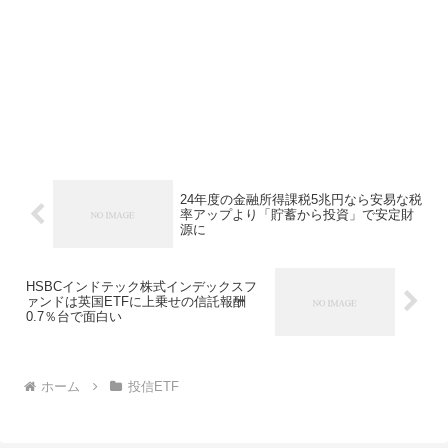
24年度の金融所得課税5兆円なら安易な税
率アップより「貯蓄から投資」で安定財
源に
HSBCインドテック株式インデックスフ
ァンドは英国ETFに上乗せの信託報酬
0.7％台で面白い
ホーム
投信ETF