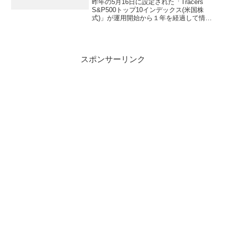
昨年の5月16日に設定された「Tracers
S&P500トップ10インデックス(米国株
式)」が運用開始から１年を経過して情報
も揃って来たので評価してみましょう。
【年に1度の銘柄入替】トップ10銘柄の見
直しが6月20日に行われた結果、イーラ...
スポンサーリンク