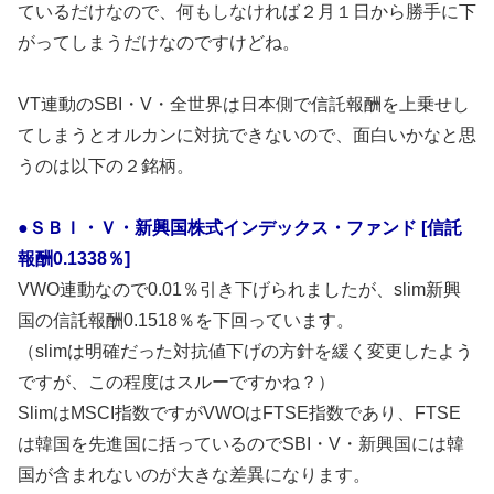
ているだけなので、何もしなければ２月１日から勝手に下
がってしまうだけなのですけどね。
VT連動のSBI・V・全世界は日本側で信託報酬を上乗せし
てしまうとオルカンに対抗できないので、面白いかなと思
うのは以下の２銘柄。
●ＳＢＩ・Ｖ・新興国株式インデックス・ファンド [信託
報酬0.1338％]
VWO連動なので0.01％引き下げられましたが、slim新興
国の信託報酬0.1518％を下回っています。
（slimは明確だった対抗値下げの方針を緩く変更したよう
ですが、この程度はスルーですかね？）
SlimはMSCI指数ですがVWOはFTSE指数であり、FTSE
は韓国を先進国に括っているのでSBI・V・新興国には韓
国が含まれないのが大きな差異になります。