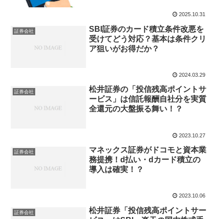
2025.10.31
SBI証券のカード積立条件改悪を
証券会社
受けてどう対応？基本は条件クリ
ア狙いがお得だか？
2024.03.29
松井証券の「投信残高ポイントサ
証券会社
ービス」は信託報酬自社分を実質
全還元の大盤振る舞い！？
2023.10.27
マネックス証券がドコモと資本業
証券会社
務提携！d払い・dカード積立の
導入は確実！？
2023.10.06
松井証券「投信残高ポイントサー
証券会社