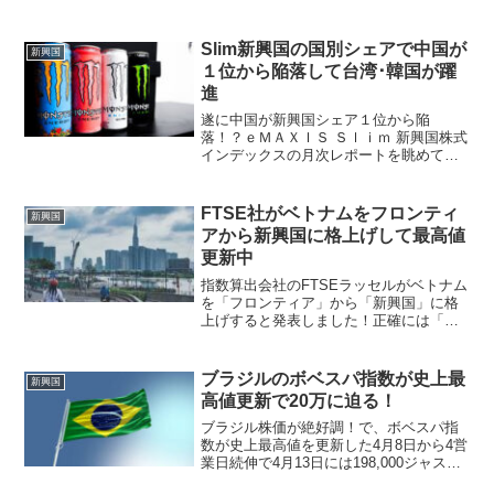
歌しているような国が近隣にあります！
韓国KOSPI指数が6000を越えて足元は
6200程度で推移していますが、25年末の
Slim新興国の国別シェアで中国が
新興国
終値が4...
１位から陥落して台湾･韓国が躍
進
遂に中国が新興国シェア１位から陥
落！？ｅＭＡＸＩＳ Ｓｌｉｍ 新興国株式
インデックスの月次レポートを眺めてい
たら、なかなかに衝撃的な事実を発見を
しました！？まだ６月末時点は出されて
いないので、5月末時点の情報ですが遂に
FTSE社がベトナムをフロンティ
新興国
中国が新興国シェア１位...
アから新興国に格上げして最高値
更新中
指数算出会社のFTSEラッセルがベトナム
を「フロンティア」から「新興国」に格
上げすると発表しました！正確には「第
二新興国」への格上げなのですが、この
区分には中国やインドも含まれていま
す。では、先進国区分に近い方の「第一
ブラジルのボベスパ指数が史上最
新興国
新興国」とはどこぞや？...
高値更新で20万に迫る！
ブラジル株価が絶好調！で、ボベスパ指
数が史上最高値を更新した4月8日から4営
業日続伸で4月13日には198,000ジャスト
へ到達しました。ここからたった1.01％