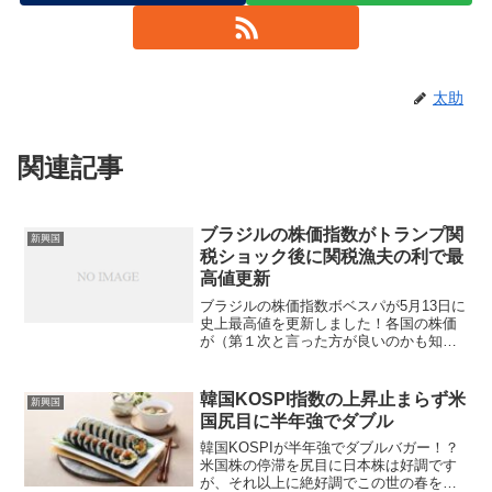
太助
関連記事
ブラジルの株価指数がトランプ関
新興国
税ショック後に関税漁夫の利で最
高値更新
ブラジルの株価指数ボベスパが5月13日に
史上最高値を更新しました！各国の株価
が（第１次と言った方が良いのかも知れ
ませんが）４月のトランプ関税ショック
後から回復基調にありますが、私の知る
限りゴールドでもないのに最高値を更新
韓国KOSPI指数の上昇止まらず米
新興国
した国はドイツとブラ...
国尻目に半年強でダブル
韓国KOSPIが半年強でダブルバガー！？
米国株の停滞を尻目に日本株は好調です
が、それ以上に絶好調でこの世の春を謳