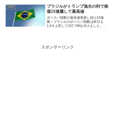
上昇すれば20万に到達するので、20万の
壁突破と20万台の定着が視野に入って
ブラジルがトランプ漁夫の利で株
新興国
来...
価15連騰して最高値
ボベスパ指数が最高値更新し続け15連
騰！ブラジルのボベスパ指数は昨日も
1.6％上昇して157,748を付けました。な
んと15営業日連騰となりましたが、この
間には米国株の下落もあった訳ですが影
響を受けていません。９月にしばらく揉
み合いながら付...
スポンサーリンク