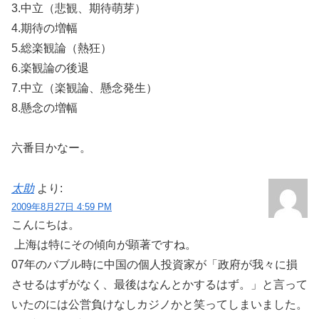
3.中立（悲観、期待萌芽）
4.期待の増幅
5.総楽観論（熱狂）
6.楽観論の後退
7.中立（楽観論、懸念発生）
8.懸念の増幅
六番目かなー。
太助
より:
2009年8月27日 4:59 PM
こんにちは。
上海は特にその傾向が顕著ですね。
07年のバブル時に中国の個人投資家が「政府が我々に損
させるはずがなく、最後はなんとかするはず。」と言って
いたのには公営負けなしカジノかと笑ってしまいました。