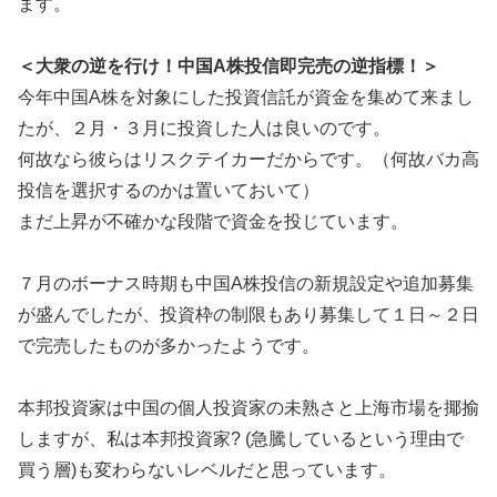
ます。
＜大衆の逆を行け！中国A株投信即完売の逆指標！＞
今年中国A株を対象にした投資信託が資金を集めて来まし
たが、２月・３月に投資した人は良いのです。
何故なら彼らはリスクテイカーだからです。（何故バカ高
投信を選択するのかは置いておいて）
まだ上昇が不確かな段階で資金を投じています。
７月のボーナス時期も中国A株投信の新規設定や追加募集
が盛んでしたが、投資枠の制限もあり募集して１日～２日
で完売したものが多かったようです。
本邦投資家は中国の個人投資家の未熟さと上海市場を揶揄
しますが、私は本邦投資家? (急騰しているという理由で
買う層)も変わらないレベルだと思っています。