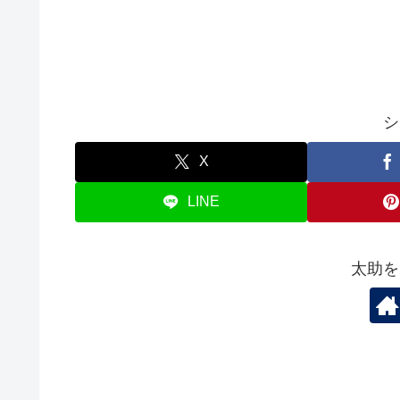
シ
X
LINE
太助を