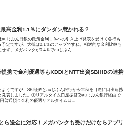
預金最高金利1.1％にダンダン惹かれる？
はauじぶん日銀の政策金利１％への引き上げ発表を受けて各行も
予定ですが、大抵は0.1％のアップですね。相対的な金利比較も
ず、メガバンクが0.4％でauじぶん...
行提携で金利優遇等もKDDIとNTT出資SBIHDの連携
ようですが、SBI証券とauじぶん銀行が今年秋を目途に口座連携
と発表しました。①リアルタイム口座振替②auじぶん銀行経由で
円普通預金金利の優遇リアルタイム口...
がことら送金に対応！メガバンクも受けだけならアプリ