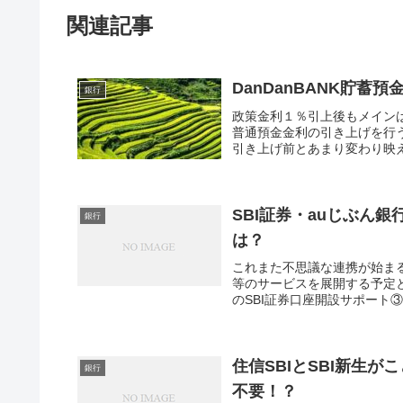
関連記事
DanDanBANK貯蓄
銀行
政策金利１％引上後もメイン
普通預金金利の引き上げを行う
引き上げ前とあまり変わり映えせ
SBI証券・auじぶん銀
銀行
は？
これまた不思議な連携が始まる
等のサービスを展開する予定
のSBI証券口座開設サポート③
住信SBIとSBI新生
銀行
不要！？