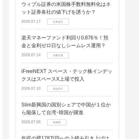
ウィブル証券の米国株手数料無料化はネ
ット証券各社の値下げを誘うか？
2026.07.17
証券会社
楽天マネーファンド利回り0.876％！預
金と金利ゼロ日なしシームレス運用？
2026.07.14
全般共通
iFreeNEXT スペース・テック株インデッ
クスはスペースX上場で投入
2026.07.10
投信ETF
Slim新興国の国別シェアで中国が１位か
ら陥落して台湾･韓国が躍進
2026.07.06
新興国
年収の壁178万円への上積み引き上げは