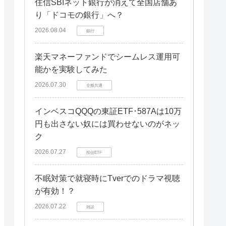
住信SBIネット銀行が消えて全国店舗あ
り「ドコモの銀行」へ？
2026.08.04
銀行
楽天マネーファンドでシームレス運用可
能かを実験してみた
2026.07.30
全般共通
インベスコQQQの東証ETF･587Aは10万
円も出さない奴には買わせないのがネッ
ク
2026.07.27
投信ETF
不眠対策で就寝時にTverでのドラマ視聴
が有効！？
2026.07.22
雑談