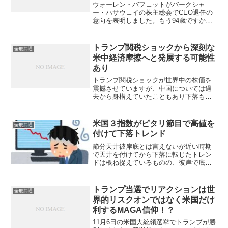
ウォーレン・バフェットがバークシャ
ー・ハサウェイの株主総会でCEO退任の
意向を表明しました。もう94歳ですから
ね、稀代の投資家かつカリスマ経営者の
頭と体が健康なうちに滞りなく次の体制
に引き継いで行く為にもう先延ばしでき
トランプ関税ショックから深刻な
全般共通
ない年齢だし、自然なタ...
米中経済摩擦へと発展する可能性
あり
トランプ関税ショックが世界中の株価を
震撼させていますが、中国については過
去から身構えていたこともあり下落も小
幅だったのですが、米国に対して同率の
報復関税発動を発表すると週明けの香港
ハンセン指数はなんと13.2％も下落して
米国３指数がピタリ節目で高値を
全般共通
結局世界同時大株安に...
付けて下落トレンド
節分天井彼岸底とは言えないが近い時期
で天井を付けてから下落に転じたトレン
ドは概ね捉えているものの、彼岸で底を
入れたとは現時点で全く判断できないと
言ったところ。日経平均の最高値は2/26
の59,322ですが、2/12にも58,015を付け
トランプ当選でリアクションは世
全般共通
てい...
界的リスクオンではなく米国だけ
利するMAGA信仰！？
11月6日の米国大統領選挙でトランプが勝