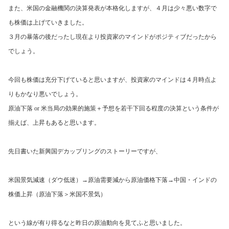
また、米国の金融機関の決算発表が本格化しますが、４月は少々悪い数字で
も株価は上げていきました。
３月の暴落の後だったし現在より投資家のマインドがポジティブだったから
でしょう。
今回も株価は充分下げていると思いますが、投資家のマインドは４月時点よ
りもかなり悪いでしょう。
原油下落
or
米当局の効果的施策＋予想を若干下回る程度の決算という条件が
揃えば、上昇もあると思います。
先日書いた新興国デカップリングのストーリーですが、
米国景気減速（ダウ低迷）→原油需要減から原油価格下落→中国・インドの
株価上昇（原油下落＞米国不景気）
という線が有り得るなと昨日の原油動向を見てふと思いました。