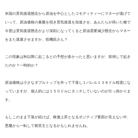
米国の景気後退懸念から原油を中心としたコモディティーにマネーが逃げて
いって、原油価格の暴騰を招き景気後退を加速させ、あんたらが蒔いた種で
今度は景気後退懸念がより深刻になってくると原油需要減少懸念からマネー
をまた逃避させますか、投機筋さん？
この現象は秋以降に起こるとの予想が多かったと思いますが、前倒しで起き
たのか？一時的か？
原油価格は小さなダブルトップを作って下落し１バレル１３８ドル程度にな
っていますが、個人的には１５０ドルにタッチしていないのが引っ掛かりま
す。
もしこのまま下落が続けば、株価上昇となるポジティブ要因が見えない中、
悪魔から一転して救世主となるかもしれませんね。