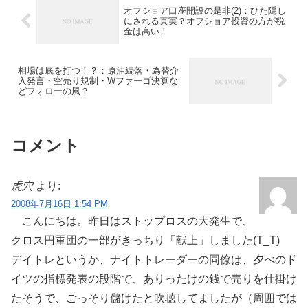
オフショア口座開設の是非(2)：ひた隠し
にされる真実？オフショア投資の方が税
金は高い！
相場は底を打つ！？：原油続落・為替介
入発言・空売り規制・Wファーゴ決算な
どフォローの風？
コメント
虎穴
より:
2008年7月16日 1:54 PM
こんにちは。昨日はストップロスの大発生で、
クロス円軍団の一部がきっちり「献上」しました(T_T)
デイトレというか、ナイトトレーダーの同僚は、夕べのド
イツの指標発表の段階で、ありったけの銭で売りを仕掛け
たそうで、ごっそり儲けたと吹聴してましたが（周囲では