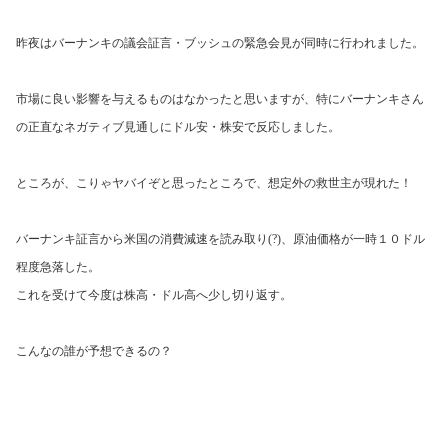
昨夜はバーナンキの議会証言・ブッシュの緊急会見が同時に行われました。
市場に良い影響を与えるものはなかったと思いますが、特にバーナンキさん
の正直なネガティブ見通しにドル安・株安で反応しました。
ところが、こりゃヤバイぞと思ったところで、想定外の救世主が現れた！
バーナンキ証言から米国の消費減速を読み取り
(?)
、原油価格が一時１０ドル
程度急落した。
これを受けて今度は株高・ドル高へ少し切り返す。
こんなの誰が予想できるの？