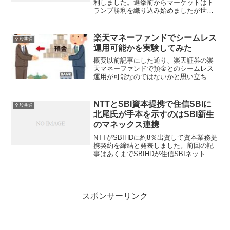
利しました。選挙前からマーケットはト
ランプ勝利を織り込み始めましたが世論
調査では拮抗していたので、東京時間で
開票が進んでトランプ有利がよりハッキ
リ見えるごとに日経平均は上値を追う展
楽天マネーファンドでシームレス
全般共通
開となりました。トラ...
運用可能かを実験してみた
概要以前記事にした通り、楽天証券の楽
天マネーファンドで預金とのシームレス
運用が可能なのではないかと思い立ち、
実際に実験してみました。（シームレス
運用とは？↓）実験目的まずはお試しなの
で、楽天マネーファンドに小額を入れて
NTTとSBI資本提携で住信SBIに
全般共通
みて、一定期間運用した...
北尾氏が手本を示すのはSBI新生
のマネックス連携
NTTがSBIHDに約8％出資して資本業務提
携契約を締結と発表しました。前回の記
事はあくまでSBIHDが住信SBIネット銀
行の持ち分を全てNTTドコモに譲渡する
という前提での話であったので、大グル
ープ間で資本業務提携するなら話は変わ
って来ま...
スポンサーリンク