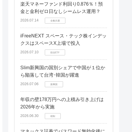
楽天マネーファンド利回り0.876％！預
金と金利ゼロ日なしシームレス運用？
2026.07.14
全般共通
iFreeNEXT スペース・テック株インデッ
クスはスペースX上場で投入
2026.07.10
投信ETF
Slim新興国の国別シェアで中国が１位か
ら陥落して台湾･韓国が躍進
2026.07.06
新興国
年収の壁178万円への上積み引き上げは
2026年から実施
2026.06.30
税制
マネックス証券でパスワード無効化後に