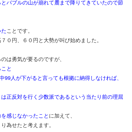
るとバブルの山が崩れて麓まで降りてきていたので節
いた
ことです。
高７０円、６０円と大勢が叫び始めました。
るのは勇気が要るのですが、
ること
人中99人が下がると言っても根拠に納得しなければ、
とは正反対を行く少数派であるという当たり前の理屈
力を感じなかったこと
に加えて、
より為せたと考えます。