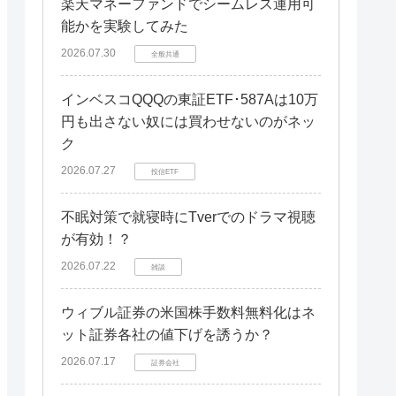
楽天マネーファンドでシームレス運用可
能かを実験してみた
2026.07.30
全般共通
インベスコQQQの東証ETF･587Aは10万
円も出さない奴には買わせないのがネッ
ク
2026.07.27
投信ETF
不眠対策で就寝時にTverでのドラマ視聴
が有効！？
2026.07.22
雑談
ウィブル証券の米国株手数料無料化はネ
ット証券各社の値下げを誘うか？
2026.07.17
証券会社