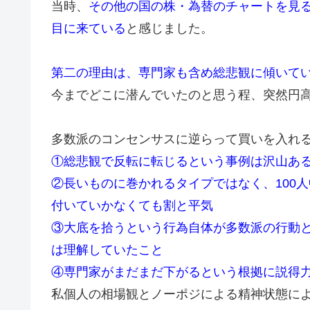
当時、
その他の国の株・為替のチャートを見
目に来ている
と感じました。
第二の理由は、専門家も含め総悲観に傾いて
今までどこに潜んでいたのと思う程、突然円
多数派のコンセンサスに逆らって買いを入れ
①総悲観で反転に転じるという事例は沢山あ
②長いものに巻かれるタイプではなく、100
付いていかなくても割と平気
③大底を拾うという行為自体が多数派の行動
は理解していたこと
④専門家がまだまだ下がるという根拠に説得
私個人の相場観とノーポジによる精神状態に