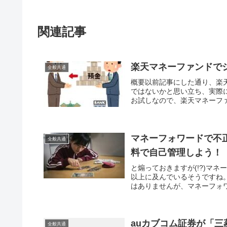
関連記事
楽天マネーファンドで
全般共通
概要以前記事にした通り、楽
ではないかと思い立ち、実際
お試しなので、楽天マネーファ
マネーフォワードで不
全般共通
料で自己管理しよう！
と煽っておきますが(!?)マ
以上に及んでいるそうですね
はありませんが、マネーフォワ
auカブコム証券が「三
全般共通