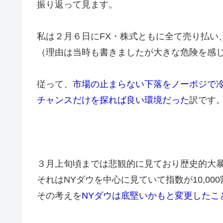
振り返って見ます。
私は２月６日にFX・株式ともに全て売り払い
（理由は当時も書きましたが大きな危険を感
従って、
市場の止まらない下落をノーポジで
チャンスだけを探れば良い環境だった
訳です
３月上旬頃までは悲観的に見ており歴史的大
それはNYダウを中心に見ていて指数が10,0
その考えを
NYダウは底堅いかもと変更したこ