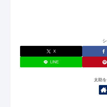
シ
X
LINE
太助を