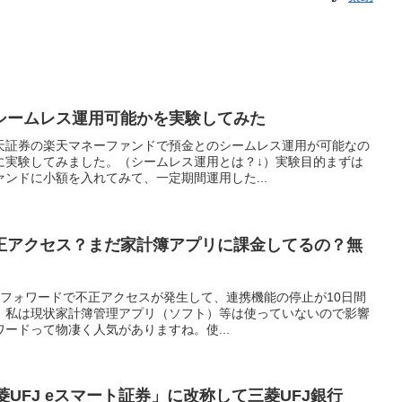
シームレス運用可能かを実験してみた
天証券の楽天マネーファンドで預金とのシームレス運用が可能なの
に実験してみました。（シームレス運用とは？↓）実験目的まずは
ンドに小額を入れてみて、一定期間運用した...
正アクセス？まだ家計簿アプリに課金してるの？無
ネーフォワードで不正アクセスが発生して、連携機能の停止が10日間
。私は現状家計簿管理アプリ（ソフト）等は使っていないので影響
ードって物凄く人気がありますね。使...
菱UFJ eスマート証券」に改称して三菱UFJ銀行