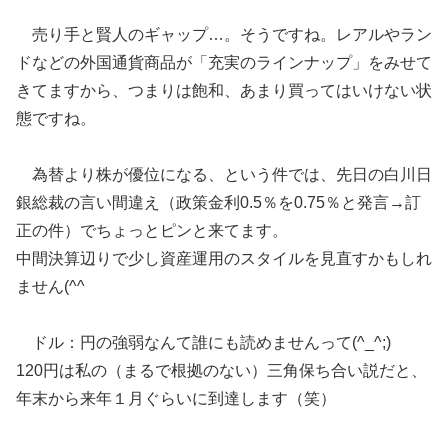
売り手と賢人のギャップ…。そうですね。レアルやラン
ドなどの外国通貨商品が「充実のラインナップ」をみせて
きてますから、つまりは飽和、あまり買ってはいけない状
態ですね。
為替より株が優位になる、という件では、先日の白川日
銀総裁の言い間違え（政策金利0.5％を0.75％と発言→訂
正の件）でちょっとピンと来てます。
中間決算辺りで少し資産運用のスタイルを見直すかもしれ
ません(^^
ドル：円の強弱なんて誰にも読めませんって(^_^;)
120円は私の（まるで根拠のない）三角保ち合い説だと、
年末から来年１月ぐらいに到達します（笑）