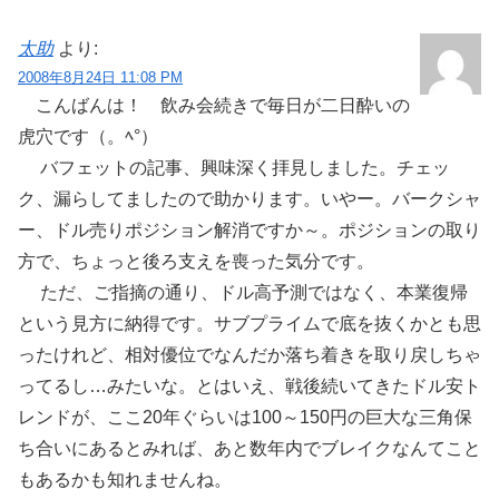
太助
より:
2008年8月24日 11:08 PM
こんばんは！ 飲み会続きで毎日が二日酔いの
虎穴です（。ﾍ°）
バフェットの記事、興味深く拝見しました。チェッ
ク、漏らしてましたので助かります。いやー。バークシャ
ー、ドル売りポジション解消ですか～。ポジションの取り
方で、ちょっと後ろ支えを喪った気分です。
ただ、ご指摘の通り、ドル高予測ではなく、本業復帰
という見方に納得です。サブプライムで底を抜くかとも思
ったけれど、相対優位でなんだか落ち着きを取り戻しちゃ
ってるし…みたいな。とはいえ、戦後続いてきたドル安ト
レンドが、ここ20年ぐらいは100～150円の巨大な三角保
ち合いにあるとみれば、あと数年内でブレイクなんてこと
もあるかも知れませんね。