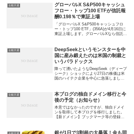
う少しなんとかならないのかと思うこと
グローバルX S&P500キャッシュ
全般共通
も多々。私の場合は特に面...
フロー・トップ100 ETFが信託報
酬0.198％で東証上場
「グローバルX S&P500キャッシュフロ
ー・トップ100 ETF」(356A)が4月16日に
東証上場します。グローバルXなら信託報
酬0.3％程度かなと予想しましたが、少し
サプライズの税込0.198％で低廉な設定だ
と思います。対象指標は「S...
DeepSeekというモンスターを中
全般共通
国に産み鍛えたのは米国の制裁と
いうパラドックス
降って湧いたようなDeepSeek（ディープ
シーク）ショックにより27日の株価は米
国のハイテク企業を中心に急落しまし
た。話を盛っている部分があるかないか
はわかり兼ねますが、米国テック企業の
1/10未満の開発コストで米国最先端AIモ
本ブログの独自ドメイン移行と今
全般共通
デルを上回...
後の予定（お知らせ）
本意ではなかったのですが、独自ドメイ
ンを取得して本ブログを移行しました。
【新ドメイン】ブックマーク等の登録が
以前のURLになっている場合はお手数で
すが変更をお願いします。こいつはURL
をコロコロ変えて何がしたいのか？と疑
銀が1日で3割超の大暴落！金も同
全般共通