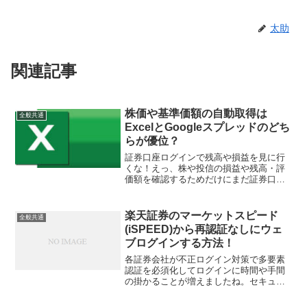
太助
関連記事
株価や基準価額の自動取得は
全般共通
ExcelとGoogleスプレッドのどち
らが優位？
証券口座ログインで残高や損益を見に行
くな！えっ、株や投信の損益や残高・評
価額を確認するためだけにまだ証券口座
にログインしてるの？と煽っておきます
が、コレは出来れば止めた方が良いです
ね。その為に複数の証券口座に資金を分
楽天証券のマーケットスピード
全般共通
散させたくないとか論外で...
(iSPEED)から再認証なしにウェ
ブログインする方法！
各証券会社が不正ログイン対策で多要素
認証を必須化してログインに時間や手間
の掛かることが増えましたね。セキュリ
ティと利便性はこちらを立てればあちら
が立たずなので仕方ないと思いつつ、も