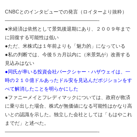
CNBCとのインタビューでの発言（ロイターより抜粋）
———————————————————-
●米経済は依然として景気後退期にあり、２００９年まで
に回復する可能性は低い
●ただ、米株式は１年前よりも「魅力的」になっている
●私の判断では、今後５カ月以内に（米景気が）改善する
見込みはない
●同氏が率いる投資会社バークシャー・ハザウェイは、一
時の２１０億ドルあったドル安を見込んだポジションをす
べて解消したことを明らかにした
●ファニーメイとフレディマックについては、政府が救済
に乗り出した場合、株式が無価値になる可能性はかなり高
いとの認識を示した。独立した会社としては「もはやこれ
までだ」と述べた。
———————————————————-